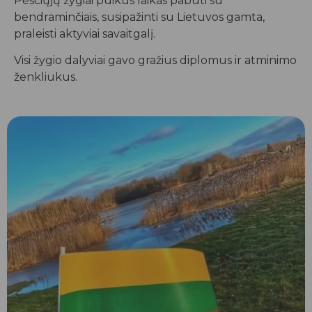
Pėsčiųjų žygiai puikus laikas pabūti su
bendraminčiais, susipažinti su Lietuvos gamta,
praleisti aktyviai savaitgalį.
Visi žygio dalyviai gavo gražius diplomus ir atminimo
ženkliukus.