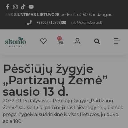
perkant už 50 € ir daugiau.
 SIUNTIMAS LIETUVOJE
+37067715303
info@skonioburtai.lt
0
Pėsčiūjų žygyje
„Partizanų Žemė”
sausio 13 d.
2022-01-15 dalyvavau Pėsčiūjų žygyje „Partizanų
Žemė” sausio 13 d. paminėjimas Laisvės gynėjų dienos
proga. Žygeiviai susirinkino iš visos Lietuvos, jų buvo
apie 180.