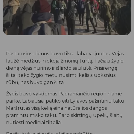
Pastarosios dienos buvo tikrai labai vėjuotos. Vėjas
laužė medžius, niokoja žmonių turtą. Tačiau žygio
dieną vėjas nurimo ir išlindo saulutė. Prisirengę
šiltai, teko žygio metu nusiimti kelis sluoksnius
rūbų, nes buvo gan šilta.
Žygis buvo vykdomas Pagramančio regioniniame
parke. Labiausiai patiko eiti Lylavos pažintiniu taku.
Maršrutas visą kelią eina natūralios dangos
pramintu miško taku. Tarp skirtingų upelių šlaitų
nutiesti mediniai tilteliai.