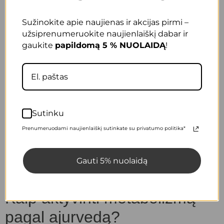
Sužinokite apie naujienas ir akcijas pirmi –
užsiprenumeruokite naujienlaiškį dabar ir
gaukite
papildomą 5 % NUOLAIDĄ
!
Sutinku
Prenumeruodami naujienlaiškį sutinkate su privatumo politika*
Gauti 5% nuolaidą
Maistinių skaidulų mišinys Zinzino Zinobiotic+
Kaip aktyvinti metabolizmą
pagal ajurvedą?