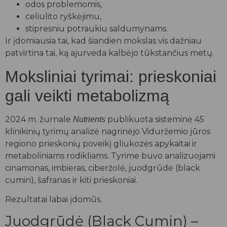
odos problemomis,
celiulito ryškėjimu,
stipresniu potraukiu saldumynams.
Ir įdomiausia tai, kad šiandien mokslas vis dažniau
patvirtina tai, ką ajurveda kalbėjo tūkstančius metų.
Moksliniai tyrimai: prieskoniai
gali veikti metabolizmą
2024 m. žurnale
publikuota sisteminė 45
Nutrients
klinikinių tyrimų analizė nagrinėjo Viduržemio jūros
regiono prieskonių poveikį gliukozės apykaitai ir
metaboliniams rodikliams. Tyrime buvo analizuojami
cinamonas, imbieras, ciberžolė, juodgrūdė (black
cumin), šafranas ir kiti prieskoniai.
Rezultatai labai įdomūs.
Juodgrūdė (Black Cumin) –