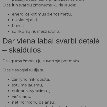
O tai itin svarbu žmonėms, kurie jaučia:
energijos kritimus dienos metu,
nuolatinį alkį,
tinimą,
sunkumą numesti svorio.
Dar viena labai svarbi detalė
– skaidulos
Dauguma žmonių jų suvartoja per mažai.
O tai tiesiogiai susiję su:
žarnyno mikrobiota,
sotumo jausmu,
cukraus svyravimais,
virškinimu,
net hormonų balansu.