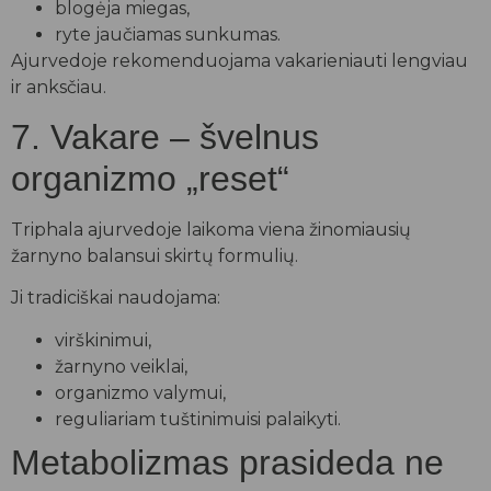
blogėja miegas,
ryte jaučiamas sunkumas.
Ajurvedoje rekomenduojama vakarieniauti lengviau
ir anksčiau.
7. Vakare – švelnus
organizmo „reset“
Triphala ajurvedoje laikoma viena žinomiausių
žarnyno balansui skirtų formulių.
Ji tradiciškai naudojama:
virškinimui,
žarnyno veiklai,
organizmo valymui,
reguliariam tuštinimuisi palaikyti.
Metabolizmas prasideda ne