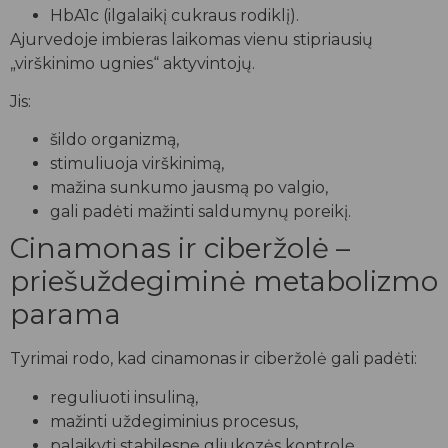
HbA1c (ilgalaikį cukraus rodiklį).
Ajurvedoje imbieras laikomas vienu stipriausių
„virškinimo ugnies“ aktyvintojų.
Jis:
šildo organizmą,
stimuliuoja virškinimą,
mažina sunkumo jausmą po valgio,
gali padėti mažinti saldumynų poreikį.
Cinamonas ir ciberžolė –
priešuždegiminė metabolizmo
parama
Tyrimai rodo, kad cinamonas ir ciberžolė gali padėti:
reguliuoti insuliną,
mažinti uždegiminius procesus,
palaikyti stabilesnę gliukozės kontrolę.