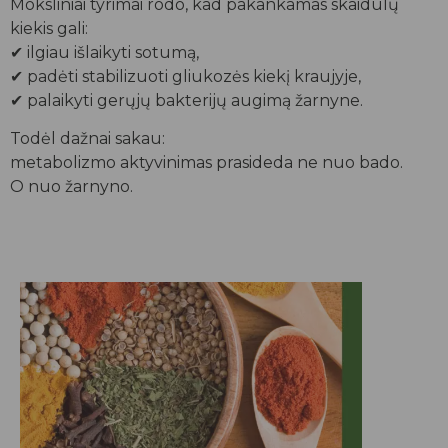
Moksliniai tyrimai rodo, kad pakankamas skaidulų
kiekis gali:
✔ ilgiau išlaikyti sotumą,
✔ padėti stabilizuoti gliukozės kiekį kraujyje,
✔ palaikyti gerųjų bakterijų augimą žarnyne.
Todėl dažnai sakau:
metabolizmo aktyvinimas prasideda ne nuo bado.
O nuo žarnyno.