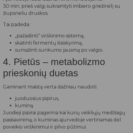
30 min. prieš valgį sukramtyti imbiero griežinėlį su
žiupsneliu druskos.
Tai padeda:
„pažadinti“ virškinimo sistemą,
skatinti fermentų išsiskyrimą,
sumažinti sunkumo jausmą po valgio.
4. Pietūs – metabolizmo
prieskonių duetas
Gaminant maistą verta dažniau naudoti:
juoduosius pipirus,
kuminą.
Juodieji pipirai pagerina kai kurių veikliųjų medžiagų
pasisavinimą, o kuminas ajurvedoje vertinamas dėl
poveikio virškinimui ir pilvo pūtimui.