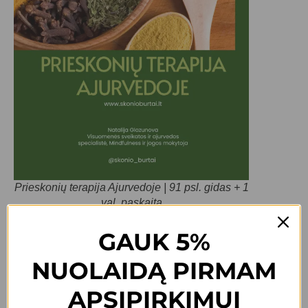
Prieskonių terapija Ajurvedoje | 91 psl. gidas + 1
val. paskaita
GAUK 5%
NUOLAIDĄ PIRMAM
APSIPIRKIMUI