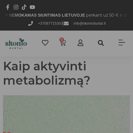
perkant už 50 € ir daugiau.
EMOKAMAS SIUNTIMAS LIETUVOJE
+37067715303
info@skonioburtai.lt
0
Kaip aktyvinti
metabolizmą?