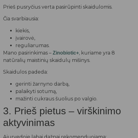
Prieš pusryčius verta pasirūpinti skaidulomis.
Čia svarbiausia:
kiekis,
įvairovė,
reguliarumas.
Mano pasirinkimas –
,
kuriame yra 8
Zinobiotic+
natūralių maistinių skaidulų mišinys.
Skaidulos padeda:
gerinti žarnyno darbą,
palaikyti sotumą,
mažinti cukraus šuolius po valgio.
3. Prieš pietus – virškinimo
aktyvinimas
Ajurvedoje labai dažnai rekomenduojama: