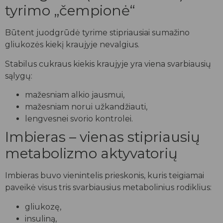
tyrimo „čempionė“
Būtent juodgrūdė tyrime stipriausiai sumažino
gliukozės kiekį kraujyje nevalgius.
Stabilus cukraus kiekis kraujyje yra viena svarbiausių
sąlygų:
mažesniam alkio jausmui,
mažesniam norui užkandžiauti,
lengvesnei svorio kontrolei.
Imbieras – vienas stipriausių
metabolizmo aktyvatorių
Imbieras buvo vienintelis prieskonis, kuris teigiamai
paveikė visus tris svarbiausius metabolinius rodiklius:
gliukozę,
insuliną,