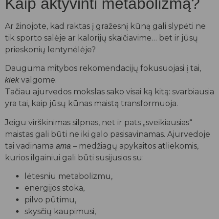
Kaip aktyvinti metabolizmą?
Ar žinojote, kad raktas į gražesnį kūną gali slypėti ne
tik sporto salėje ar kalorijų skaičiavime… bet ir jūsų
prieskonių lentynėlėje?
Dauguma mitybos rekomendacijų fokusuojasi į tai,
valgome.
kiek
Tačiau ajurvedos mokslas sako visai ką kitą: svarbiausia
yra tai, kaip jūsų kūnas maistą transformuoja.
Jeigu virškinimas silpnas, net ir pats „sveikiausias“
maistas gali būti ne iki galo pasisavinamas. Ajurvedoje
tai vadinama
– medžiagų apykaitos atliekomis,
ama
kurios ilgainiui gali būti susijusios su:
lėtesniu metabolizmu,
energijos stoka,
pilvo pūtimu,
skysčių kaupimusi,