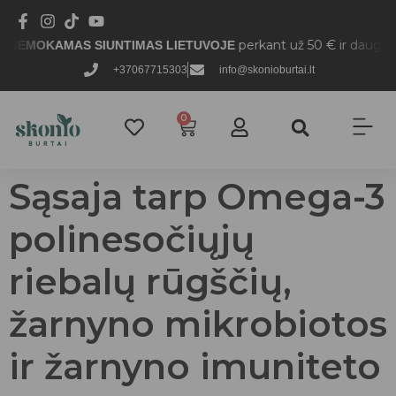
perkant už 50 € ir daugiau.
AMAS SIUNTIMAS LIETUVOJE
+37067715303
info@skonioburtai.lt
0
Sąsaja tarp Omega-3
polinesočiųjų
riebalų rūgščių,
žarnyno mikrobiotos
ir žarnyno imuniteto