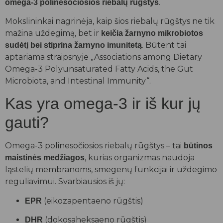
.
omega-3 polinesočiosios riebalų rūgštys
Mokslininkai nagrinėja, kaip šios riebalų rūgštys ne tik
mažina uždegimą, bet ir
keičia žarnyno mikrobiotos
. Būtent tai
sudėtį bei stiprina žarnyno imunitetą
aptariama straipsnyje „Associations among Dietary
Omega-3 Polyunsaturated Fatty Acids, the Gut
Microbiota, and Intestinal Immunity“.
Kas yra omega-3 ir iš kur jų
gauti?
Omega-3 polinesočiosios riebalų rūgštys – tai
būtinos
, kurias organizmas naudoja
maistinės medžiagos
ląstelių membranoms, smegenų funkcijai ir uždegimo
reguliavimui. Svarbiausios iš jų:
(eikozapentaeno rūgštis)
EPR
(dokosaheksaeno rūgštis)
DHR