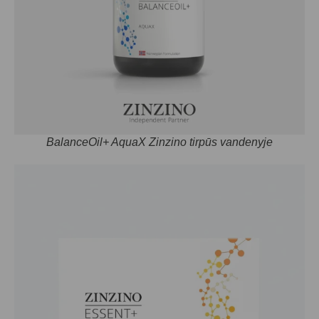
BalanceOil+ AquaX Zinzino tirpūs vandenyje