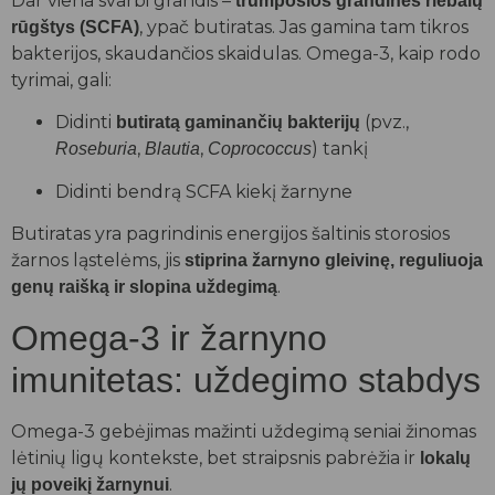
Dar viena svarbi grandis –
trumposios grandinės riebalų
, ypač butiratas. Jas gamina tam tikros
rūgštys (SCFA)
bakterijos, skaudančios skaidulas. Omega-3, kaip rodo
tyrimai, gali:
Didinti
(pvz.,
butiratą gaminančių bakterijų
,
,
) tankį
Roseburia
Blautia
Coprococcus
Didinti bendrą SCFA kiekį žarnyne
Butiratas yra pagrindinis energijos šaltinis storosios
žarnos ląstelėms, jis
stiprina žarnyno gleivinę, reguliuoja
.
genų raišką ir slopina uždegimą
Omega-3 ir žarnyno
imunitetas: uždegimo stabdys
Omega-3 gebėjimas mažinti uždegimą seniai žinomas
lėtinių ligų kontekste, bet straipsnis pabrėžia ir
lokalų
.
jų poveikį žarnynui