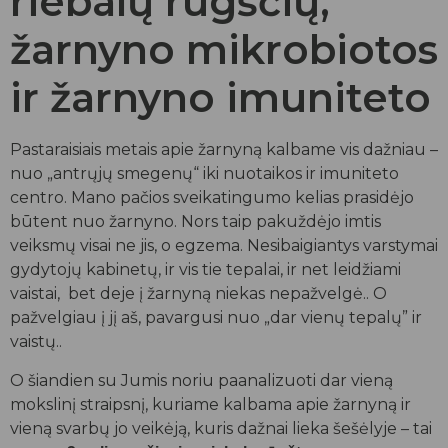
riebalų rūgščių,
žarnyno mikrobiotos
ir žarnyno imuniteto
Pastaraisiais metais apie žarnyną kalbame vis dažniau –
nuo „antrųjų smegenų“ iki nuotaikos ir imuniteto
centro. Mano pačios sveikatingumo kelias prasidėjo
būtent nuo žarnyno. Nors taip pakuždėjo imtis
veiksmų visai ne jis, o egzema. Nesibaigiantys varstymai
gydytojų kabinetų, ir vis tie tepalai, ir net leidžiami
vaistai, bet deje į žarnyną niekas nepažvelgė.. O
pažvelgiau į jį aš, pavargusi nuo „dar vienų tepalų” ir
vaistų..
O šiandien su Jumis noriu paanalizuoti dar vieną
mokslinį straipsnį, kuriame kalbama apie žarnyną ir
vieną svarbų jo veikėją, kuris dažnai lieka šešėlyje – tai