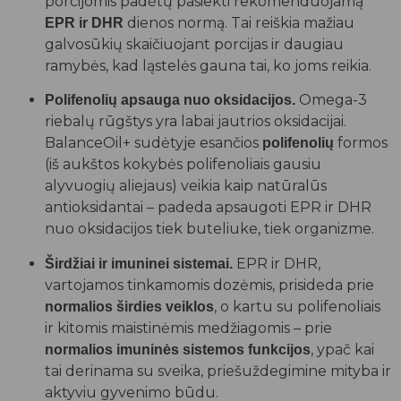
porcijomis padėtų pasiekti rekomenduojamą
dienos normą. Tai reiškia mažiau
EPR ir DHR
galvosūkių skaičiuojant porcijas ir daugiau
ramybės, kad ląstelės gauna tai, ko joms reikia.
Omega-3
Polifenolių apsauga nuo oksidacijos.
riebalų rūgštys yra labai jautrios oksidacijai.
BalanceOil+ sudėtyje esančios
formos
polifenolių
(iš aukštos kokybės polifenoliais gausiu
alyvuogių aliejaus) veikia kaip natūralūs
antioksidantai – padeda apsaugoti EPR ir DHR
nuo oksidacijos tiek buteliuke, tiek organizme.
EPR ir DHR,
Širdžiai ir imuninei sistemai.
vartojamos tinkamomis dozėmis, prisideda prie
, o kartu su polifenoliais
normalios širdies veiklos
ir kitomis maistinėmis medžiagomis – prie
, ypač kai
normalios imuninės sistemos funkcijos
tai derinama su sveika, priešuždegimine mityba ir
aktyviu gyvenimo būdu.