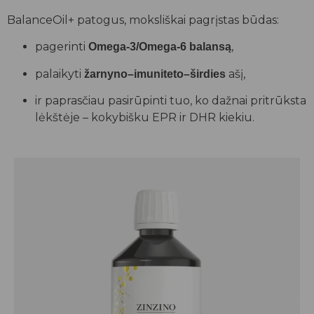
BalanceOil+ patogus, moksliškai pagrįstas būdas:
pagerinti
,
Omega-3/Omega-6 balansą
palaikyti
ašį,
žarnyno–imuniteto–širdies
ir paprasčiau pasirūpinti tuo, ko dažnai pritrūksta
lėkštėje – kokybišku EPR ir DHR kiekiu.