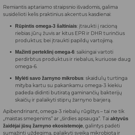
Remiantis aptariamo straipsnio išvadomis, galima
susidėlioti kelis praktinius akcentus kasdienai:
: įtraukti į racioną
Rūpintis omega-3 šaltiniais
riebias jūrų žuvis ar kitus EPR ir DHR turinčius
produktus; bei įtraukti papildų vartojimą.
: saikingai vartoti
Mažinti perteklinį omega-6
perdirbtus produktus ir riebalus, kuriuose daug
omega-6.
: skaidulų turtinga
Mylėti savo žarnyno mikrobus
mityba kartu su pakankamu omega-3 kiekiu
padeda didinti butiratą gaminančių bakterijų
skaičių ir palaikyti stiprų žarnyno barjerą.
Apibendrinant, omega-3 riebalų rūgštys – tai ne tik
„maistas smegenims“ ar „širdies apsauga“. Tai
aktyvūs
, galintys padėti
žaidėjai jūsų žarnyno ekosistemoje
sumažinti uždegimą, palaikyti sveiką mikrobiotą ir