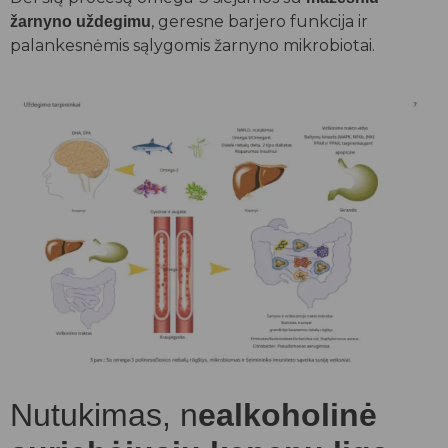
, geresne barjero funkcija ir
žarnyno uždegimu
palankesnėmis sąlygomis žarnyno mikrobiotai.
Nutukimas, n
ealkoholinė