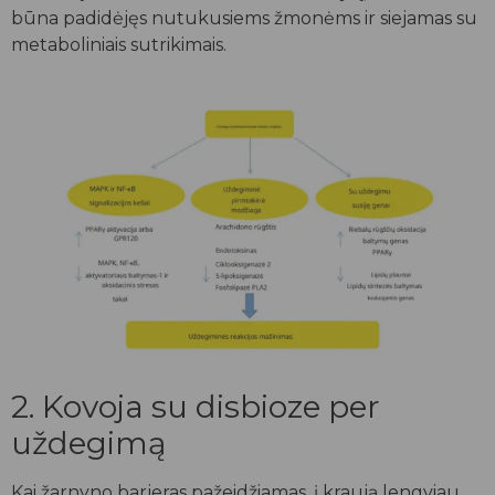
būna padidėjęs nutukusiems žmonėms ir siejamas su
metaboliniais sutrikimais.
2. Kovoja su disbioze per
uždegimą
Kai žarnyno barjeras pažeidžiamas, į kraują lengviau