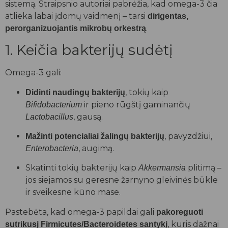
sistemą. Straipsnio autoriai pabrėžia, kad omega-3 čia
atlieka labai įdomų vaidmenį – tarsi
dirigentas,
.
perorganizuojantis mikrobų orkestrą
1. Keičia bakterijų sudėtį
Omega-3 gali:
, tokių kaip
Didinti naudingų bakterijų
ir pieno rūgštį gaminančių
Bifidobacterium
, gausą.
Lactobacillus
, pavyzdžiui,
Mažinti potencialiai žalingų bakterijų
, augimą.
Enterobacteria
Skatinti tokių bakterijų kaip
plitimą –
Akkermansia
jos siejamos su geresne žarnyno gleivinės būkle
ir sveikesne kūno mase.
Pastebėta, kad omega-3 papildai gali
pakoreguoti
, kuris dažnai
sutrikusį Firmicutes/Bacteroidetes santykį