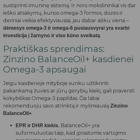
sustiprinti imuninę sistemą. Ir nors mokslininkai vis dar
ieško atsakymų, kurios omega-3 formos, dozės ir
deriniai veikia efektyviausiai, jau dabar aišku viena –
dėmesys omega-3 ir omega-6 pusiausvyrai yra svarbi
.
investicija į žarnyno ir viso kūno sveikatą
Praktiškas sprendimas:
Zinzino BalanceOil+ kasdienei
Omega-3 apsaugai
Jeigu kasdienėje mityboje sunku užtikrinti
pakankamą žuvies ar jūrų gėrybių kiekį, gali praversti
kokybiškas Omega-3 papildas. Čia labai
rekomenduoju savo atrinktą ir mylimiausią
Zinzino
.
BalanceOil+
BalanceOil+ yra
EPR ir DHR kiekis.
suformuluotas taip, kad įprastomis vartojimo