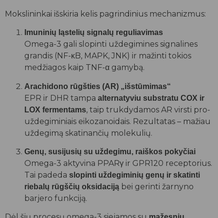
Mokslininkai išskiria kelis pagrindinius mechanizmus:
Imuninių ląstelių signalų reguliavimas
Omega-3 gali slopinti uždegimines signalines
grandis (NF-κB, MAPK, JNK) ir mažinti tokios
medžiagos kaip TNF-α gamybą.
Arachidono rūgšties (AR) „išstūmimas“
EPR ir DHR tampa
alternatyviu substratu COX ir
, taip trukdydamos AR virsti pro-
LOX fermentams
uždegiminiais eikozanoidais. Rezultatas – mažiau
uždegimą skatinančių molekulių.
Genų, susijusių su uždegimu, raiškos pokyčiai
Omega-3 aktyvina PPARγ ir GPR120 receptorius.
Tai padeda
slopinti uždegiminių genų ir skatinti
bei gerinti žarnyno
riebalų rūgščių oksidaciją
barjero funkciją.
Dėl šių procesų omega-3 siejamos su
mažesniu