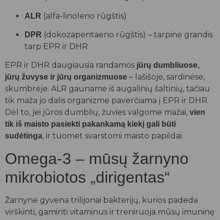
(alfa-linoleno rūgštis)
ALR
(dokozapentaeno rūgštis) – tarpinė grandis
DPR
tarp EPR ir DHR
EPR ir DHR daugiausia randamos
jūrų dumbliuose,
– lašišoje, sardinėse,
jūrų žuvyse ir jūrų organizmuose
skumbrėje. ALR gauname iš augalinių šaltinių, tačiau
tik maža jo dalis organizme paverčiama į EPR ir DHR.
Dėl to, jei jūros dumblių, žuvies valgome mažai,
vien
tik iš maisto pasiekti pakankamą kiekį gali būti
, ir tuomet svarstomi maisto papildai.
sudėtinga
Omega-3 – mūsų žarnyno
mikrobiotos „dirigentas“
Žarnyne gyvena trilijonai bakterijų, kurios padeda
virškinti, gaminti vitaminus ir treniruoja mūsų imuninę