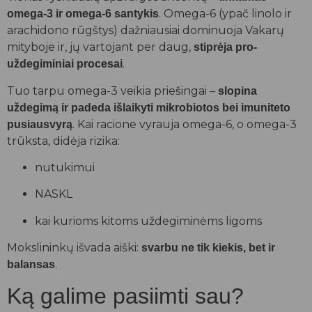
. Omega-6 (ypač linolo ir
omega-3 ir omega-6 santykis
arachidono rūgštys) dažniausiai dominuoja Vakarų
mityboje ir, jų vartojant per daug,
stiprėja pro-
.
uždegiminiai procesai
Tuo tarpu omega-3 veikia priešingai –
slopina
uždegimą ir padeda išlaikyti mikrobiotos bei imuniteto
. Kai racione vyrauja omega-6, o omega-3
pusiausvyrą
trūksta, didėja rizika:
nutukimui
NASKL
kai kurioms kitoms uždegiminėms ligoms
Mokslininkų išvada aiški:
svarbu ne tik kiekis, bet ir
.
balansas
Ką galime pasiimti sau?