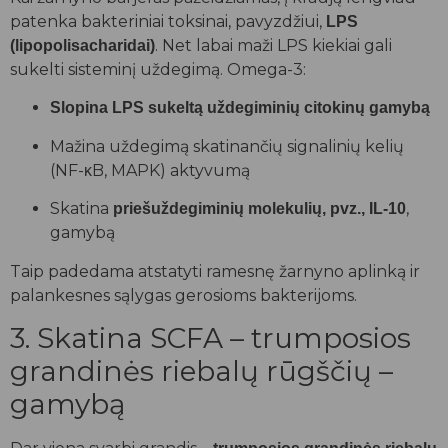
patenka bakteriniai toksinai, pavyzdžiui,
LPS
. Net labai maži LPS kiekiai gali
(lipopolisacharidai)
sukelti sisteminį uždegimą. Omega-3:
Slopina LPS sukeltą uždegiminių citokinų gamybą
Mažina uždegimą skatinančių signalinių kelių
(NF-κB, MAPK) aktyvumą
Skatina
,
priešuždegiminių molekulių, pvz., IL-10
gamybą
Taip padedama atstatyti ramesnę žarnyno aplinką ir
palankesnes sąlygas gerosioms bakterijoms.
3. Skatina SCFA – trumposios
grandinės riebalų rūgščių –
gamybą