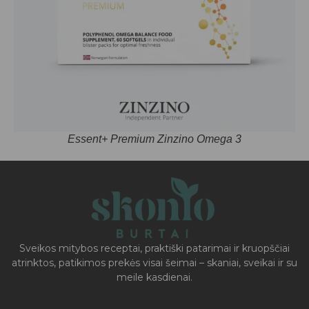
Essent+ Premium Zinzino Omega 3
Sveikos mitybos receptai, praktiški patarimai ir kruopščiai
atrinktos, patikimos prekės visai šeimai – skaniai, sveikai ir su
meile kasdienai.