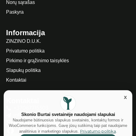
Norų sąrašas
Paskyra
Informacija
ZINZINO D.U.K.
Privatumo politika
Pirkimo ir grąžinimo taisyklės
Slapukų politika
Kontaktai
Kontaktai
+37067715303
Skonio Burtai svetainėje naudojami slapukai
info@skonioburtai.lt
Naudojame būtinuosius slapukus svetainės, kontaktų formos ir
Socialiniai tinklai
WooCommerce funkcijoms. Gavę jūsų sutikimą taip pat naudojame
Privatumo politika
analitinius ir marketingo slapukus.
.