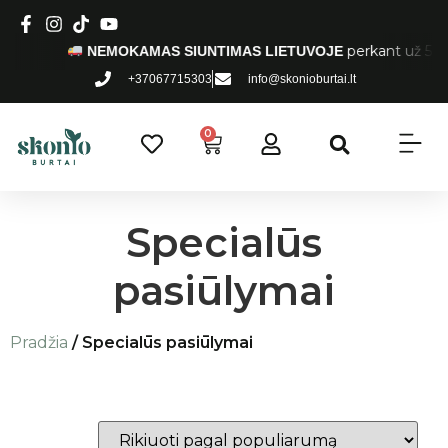
perkant už 50 € 
NEMOKAMAS SIUNTIMAS LIETUVOJE
+37067715303
info@skonioburtai.lt
0
Specialūs
pasiūlymai
Pradžia
/ Specialūs pasiūlymai