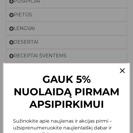
PUSRYČIAI
PIETŪS
LENGVAI
DESERTAI
RECEPTAI ŠVENTĖMS
GĖRIMAI
GAUK 5%
NUOLAIDĄ PIRMAM
Visi
receptai
APSIPIRKIMUI
Sužinokite apie naujienas ir akcijas pirmi –
Nepavyksta rasti, pabandykite dar karta.
užsiprenumeruokite naujienlaiškį dabar ir