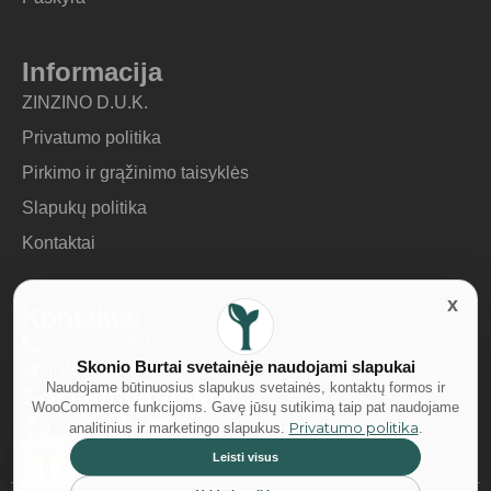
Informacija
ZINZINO D.U.K.
Privatumo politika
Pirkimo ir grąžinimo taisyklės
Slapukų politika
Kontaktai
Kontaktai
+37067715303
Skonio Burtai svetainėje naudojami slapukai
info@skonioburtai.lt
Naudojame būtinuosius slapukus svetainės, kontaktų formos ir
Socialiniai tinklai
WooCommerce funkcijoms. Gavę jūsų sutikimą taip pat naudojame
Privatumo politika
analitinius ir marketingo slapukus.
.
Leisti visus