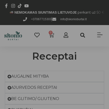
perkant už 50 € ir d
NEMOKAMAS SIUNTIMAS LIETUVOJE
+37067715303
info@skonioburtai.lt
0
Receptai
AUGALINĖ MITYBA
AJURVEDOS RECEPTAI
BE GLITIMO/ GLIUTENO