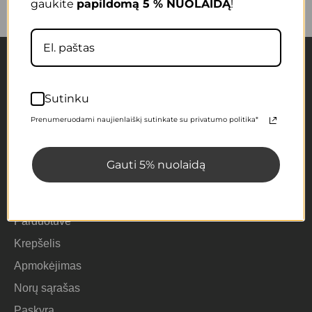
gaukite
papildomą 5 % NUOLAIDĄ
!
Sutinku
Prenumeruodami naujienlaiškį sutinkate su privatumo politika*
Sveikos mitybos receptai, praktiški patarimai ir kruopščiai
atrinktos, patikimos prekės visai šeimai – skaniai, sveikai ir su
meile kasdienai.
Gauti 5% nuolaidą
Meniu
Parduotuvė
Krepšelis
Apmokėjimas
Norų sąrašas
Paskyra