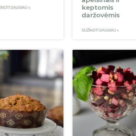
keptomis
INOTI DAUGIAU »
daržovėmis
SUŽINOTI DAUGIAU »