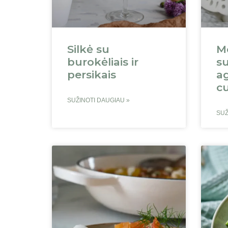
Silkė su
M
burokėliais ir
su
persikais
a
cu
SUŽINOTI DAUGIAU »
SUŽ