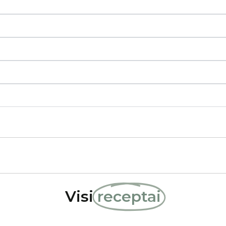
Visi
receptai