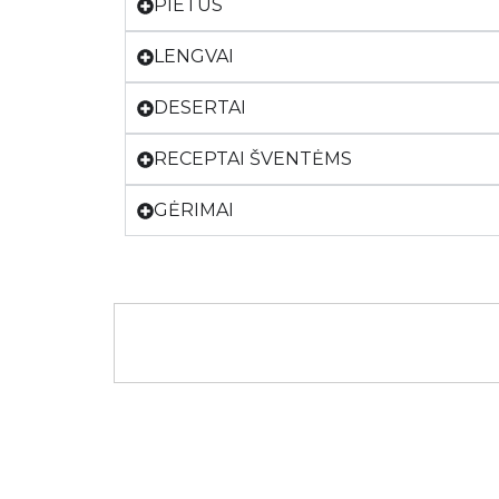
PIETŪS
LENGVAI
DESERTAI
RECEPTAI ŠVENTĖMS
GĖRIMAI