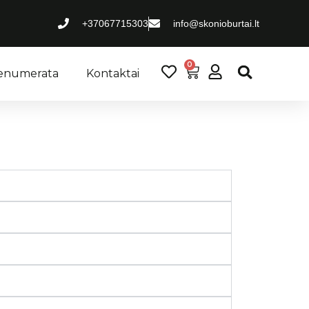
au.
+37067715303
info@skonioburtai.lt
0
renumerata
Kontaktai