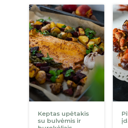
Keptas upėtakis
Pi
su bulvėmis ir
įd
burokėliais