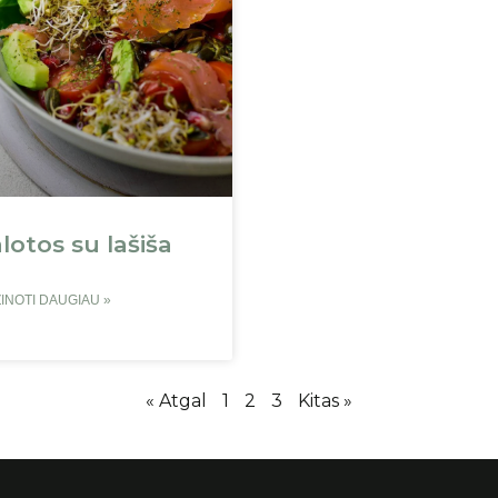
lotos su lašiša
INOTI DAUGIAU »
« Atgal
1
2
3
Kitas »