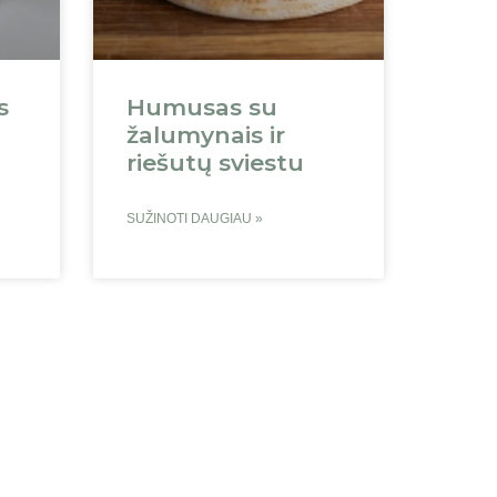
s
Humusas su
žalumynais ir
riešutų sviestu
SUŽINOTI DAUGIAU »