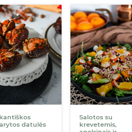
kantiškos
Salotos su
arytos datulės
krevetemis,
apelsinais ir