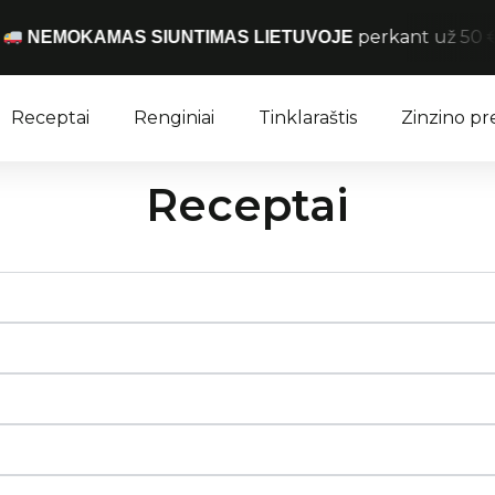
perkant už 50 € ir daugi
KAMAS SIUNTIMAS LIETUVOJE
Receptai
Renginiai
Tinklaraštis
Zinzino p
Receptai