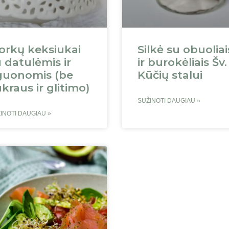
orkų keksiukai
Silkė su obuoliai
 datulėmis ir
ir burokėliais Šv.
guonomis (be
Kūčių stalui
kraus ir glitimo)
SUŽINOTI DAUGIAU »
INOTI DAUGIAU »