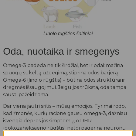
Linolo rūgšties šaltiniai
Oda, nuotaika ir smegenys
Omega-3 padeda ne tik širdžiai, bet ir odai: mažina
spuogų sukeltą uždegimą, stiprina odos barjerą.
Omega-6 (linolo rūgštis) – būtina odos struktūrai ir
drėgmės išsaugojimui. Jeigu jos trūksta, oda tampa
sausa, pažeidžiama.
Dar viena jautri sritis – mūsų emocijos. Tyrimai rodo,
kad žmonės, kurių racione gausu omega-3, dažniau
išvengia depresijos simptomų, o DHR
(dokozaheksaeno rūgštis) netgi pagerina neuronų
tarpusavio ryšius ir apsaugo nuo pažintinių funkcijų