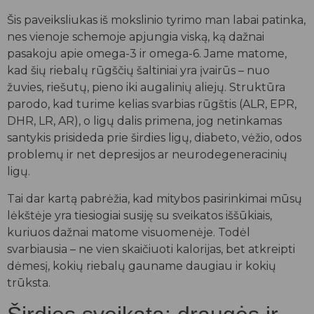
Šis paveiksliukas iš mokslinio tyrimo man labai patinka,
nes vienoje schemoje apjungia viską, ką dažnai
pasakoju apie omega-3 ir omega-6. Jame matome,
kad šių riebalų rūgščių šaltiniai yra įvairūs – nuo
žuvies, riešutų, pieno iki augalinių aliejų. Struktūra
parodo, kad turime kelias svarbias rūgštis (ALR, EPR,
DHR, LR, AR), o ligų dalis primena, jog netinkamas
santykis prisideda prie širdies ligų, diabeto, vėžio, odos
problemų ir net depresijos ar neurodegeneracinių
ligų.
Tai dar kartą pabrėžia, kad mitybos pasirinkimai mūsų
lėkštėje yra tiesiogiai susiję su sveikatos iššūkiais,
kuriuos dažnai matome visuomenėje. Todėl
svarbiausia – ne vien skaičiuoti kalorijas, bet atkreipti
dėmesį, kokių riebalų gauname daugiau ir kokių
trūksta.