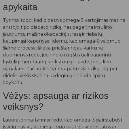
apykaita
Tyrimai rodo, kad didesnis omega-3 vartojimas mažina
antrojo tipo diabeto riziką, nes pagerina insulino
jautrumą, mažina oksidacinį stresą ir riebalų
kaupimąsi kepenyse. Įdomu, kad omega-6 vaidmuo
šiame procese išlieka prieštaringas: kai kurie
duomenys rodo, jog linolo rūgštis gali pagerinti
ląstelių membranų lankstumą ir padėti insulino
signalams, tačiau kiti tyrimai pabrėžia riziką, jog per
didelis kiekis skatina uždegimą ir trikdo lipidų
apykaitą.
Vėžys: apsauga ar rizikos
veiksnys?
Laboratoriniai tyrimai rodo, kad omega-3 gali stabdyti
įvairių navikų augimą – nuo krūties iki prostatos ar