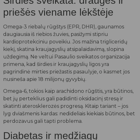
Širdies sveikata: draugės ir
priešės viename lėkštėje
Omega-3 riebalų rūgštys (EPR, DHR), gaunamos
daugiausia iš riebios žuvies, pasižymi stipriu
kardioprotekciniu poveikiu. Jos mažina trigliceridų
kiekį, skatina kraujagyslių atsipalaidavimą, slopina
uždegimą. Ne veltui Pasaulio sveikatos organizacija
primena, kad širdies ir kraujagyslių ligos yra
pagrindinė mirties priežastis pasaulyje, o kasmet jos
nusineša apie 18 milijonų gyvybių.
Omega-6, tokios kaip arachidono rūgštis, yra būtinos,
bet jų perteklius gali padidinti oksidacinį stresą ir
skatinti aterosklerozės progresą. Kitaip tariant – jos
lyg dviašmenis kardas: nedideliais kiekiais būtinos, bet
perdozavus gali tapti problema.
Diabetas ir medžiagų