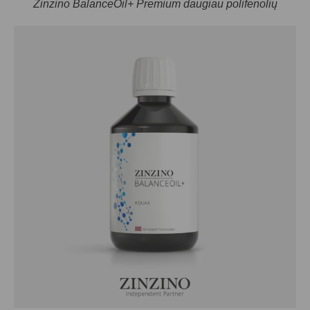
Zinzino BalanceOil+ Premium daugiau polifenolių