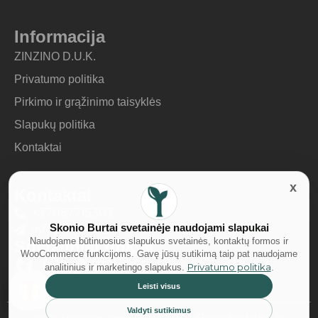
Informacija
ZINZINO D.U.K.
Privatumo politika
Pirkimo ir grąžinimo taisyklės
Slapukų politika
Kontaktai
Kontaktai
+37067715303
Skonio Burtai svetainėje naudojami slapukai
info@skonioburtai.lt
Naudojame būtinuosius slapukus svetainės, kontaktų formos ir
Socialiniai tinklai
WooCommerce funkcijoms. Gavę jūsų sutikimą taip pat naudojame
Privatumo politika
analitinius ir marketingo slapukus.
.
Leisti visus
Valdyti sutikimus