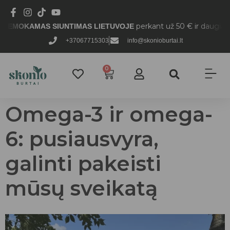
perkant už 50 € ir daugiau.
AMAS SIUNTIMAS LIETUVOJE
+37067715303
info@skonioburtai.lt
0
Omega-3 ir omega-
6: pusiausvyra,
galinti pakeisti
mūsų sveikatą