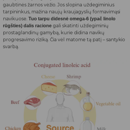
gaubtinės žarnos vėžio. Jos slopina uždegiminius
tarpininkus, mažina naujų kraujagyslių formavimąsi
navikuose.
Tuo tarpu didesnė omega-6 (ypač linolo
gali skatinti uždegiminių
rūgšties) dalis racione
prostaglandinų gamybą, kurie didina navikų
progresavimo riziką. Čia vėl matome tą patį – santykio
svarbą.