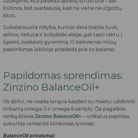
uždegimo, kita padeda ląstelių struktūrai – abi
būtinos, bet svarbiausia, kad nė viena neužgožtų
kitos.
Subalansuota mityba, kurioje dera šviežia žuvis,
sėklos, riešutai ir kokybiški aliejai, gali tapti raktu į
ilgesnį, sveikesnį gyvenimą. O kiekvienas mūsų
pasirinkimas lėkštėje prisideda prie to balanso.
Papildomas sprendimas:
Zinzino BalanceOil+
Vis dėlto, ne visada lengva kasdien su maistu užtikrinti
tinkamą omega-3 ir omega-6 santykį. Čia pagalbos
ranką ištiesia
– unikalus papildas,
Zinzino BalanceOil+
sukurtas remiantis klinikiniais tyrimais.
BalanceOil privalumai: