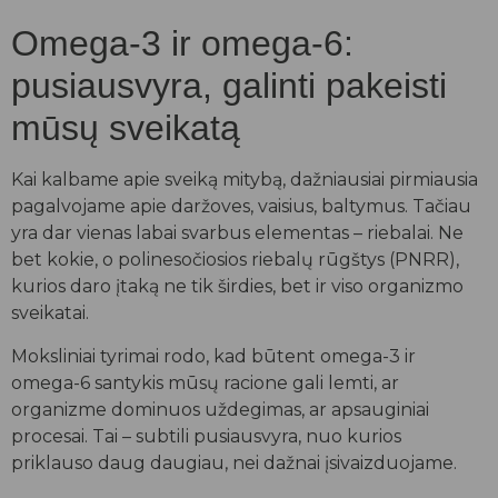
Omega-3 ir omega-6:
pusiausvyra, galinti pakeisti
mūsų sveikatą
Kai kalbame apie sveiką mitybą, dažniausiai pirmiausia
pagalvojame apie daržoves, vaisius, baltymus. Tačiau
yra dar vienas labai svarbus elementas – riebalai. Ne
bet kokie, o polinesočiosios riebalų rūgštys (PNRR),
kurios daro įtaką ne tik širdies, bet ir viso organizmo
sveikatai.
Moksliniai tyrimai rodo, kad būtent omega-3 ir
omega-6 santykis mūsų racione gali lemti, ar
organizme dominuos uždegimas, ar apsauginiai
procesai. Tai – subtili pusiausvyra, nuo kurios
priklauso daug daugiau, nei dažnai įsivaizduojame.