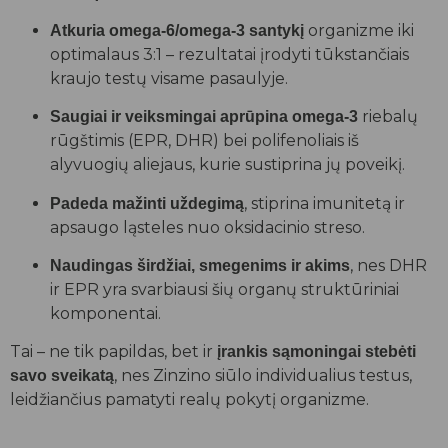
organizme iki
Atkuria omega-6/omega-3 santykį
optimalaus 3:1 – rezultatai įrodyti tūkstančiais
kraujo testų visame pasaulyje.
riebalų
Saugiai ir veiksmingai aprūpina omega-3
rūgštimis (EPR, DHR) bei polifenoliais iš
alyvuogių aliejaus, kurie sustiprina jų poveikį.
, stiprina imunitetą ir
Padeda mažinti uždegimą
apsaugo ląsteles nuo oksidacinio streso.
, nes DHR
Naudingas širdžiai, smegenims ir akims
ir EPR yra svarbiausi šių organų struktūriniai
komponentai.
Tai – ne tik papildas, bet ir
įrankis sąmoningai stebėti
, nes Zinzino siūlo individualius testus,
savo sveikatą
leidžiančius pamatyti realų pokytį organizme.