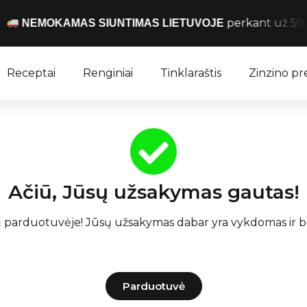
perkant už 50 € 
NEMOKAMAS SIUNTIMAS LIETUVOJE
Receptai
Renginiai
Tinklaraštis
Zinzino p
Ačiū, Jūsų užsakymas gautas!
parduotuvėje! Jūsų užsakymas dabar yra vykdomas ir bus
Parduotuvė