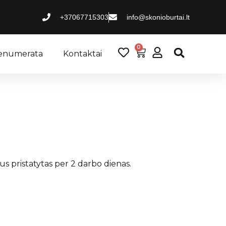
ir daugiau.
+37067715303
info@skonioburtai.lt
0
renumerata
Kontaktai
 pristatytas per 2 darbo dienas.