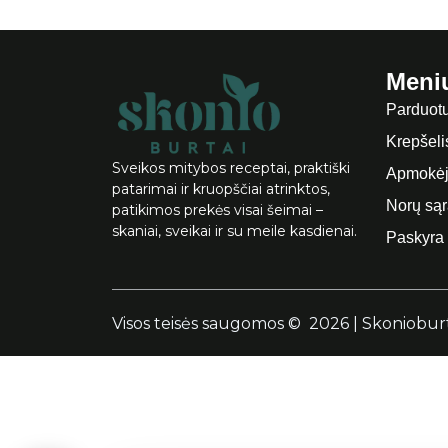
Meni
Parduot
Krepšeli
Sveikos mitybos receptai, praktiški
Apmokėj
patarimai ir kruopščiai atrinktos,
Norų są
patikimos prekės visai šeimai –
skaniai, sveikai ir su meile kasdienai.
Paskyra
Visos teisės saugomos ©
2026
|
Skonioburt