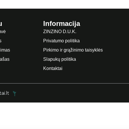
u
Informacija
uvė
ZINZINO D.U.K.
s
Privatumo politika
imas
Pirkimo ir grąžinimo taisyklės
rašas
Slapukų politika
Kontaktai
ai.lt