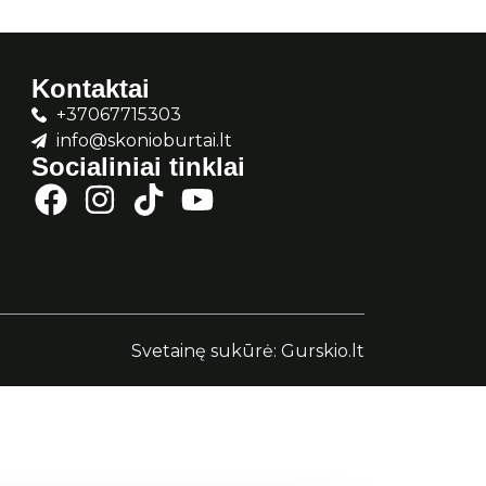
Kontaktai
+37067715303
info@skonioburtai.lt
Socialiniai tinklai
Svetainę sukūrė:
Gurskio.lt