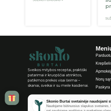
p
SUŽ
Meni
Parduot
Krepšeli
Sveikos mitybos receptai, praktiški
Apmokėj
patarimai ir kruopščiai atrinktos,
Norų są
patikimos prekės visai šeimai –
skaniai, sveikai ir su meile kasdienai.
Paskyra
Skonio Burtai svetainėje naudojami s
Naudojame būtinuosius slapukus svetainės, 
Visos teisės saugomos ©
2026
|
Skonioburt
pat naudojame analitinius ir marketingo slap