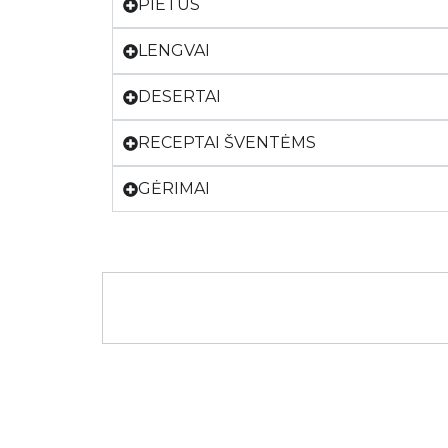
PIETŪS
LENGVAI
DESERTAI
RECEPTAI ŠVENTĖMS
GĖRIMAI