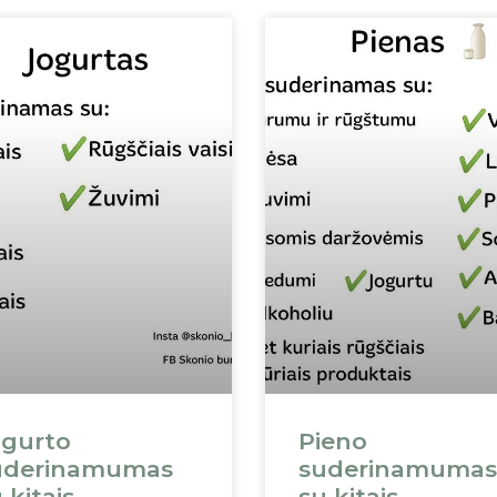
ogurto
Pieno
uderinamumas
suderinamumas
 kitais
su kitais