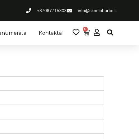
ir daugiau.
+37067715303
info@skonioburtai.lt
0
renumerata
Kontaktai