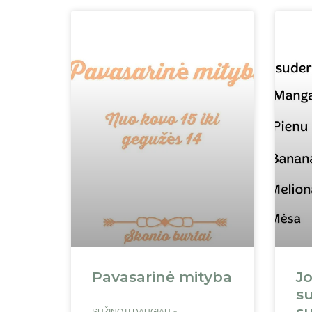
Pavasarinė mityba
J
s
su
SUŽINOTI DAUGIAU »