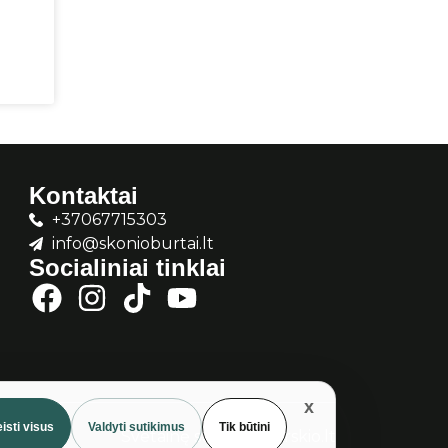
Kontaktai
+37067715303
info@skonioburtai.lt
Socialiniai tinklai
isti visus
Valdyti sutikimus
Tik būtini
Svetainę sukūrė:
Gurskio.lt