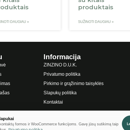
roduktais
produktais
INOTI DAUGIAU »
SUŽINOTI DAUGIAU »
u
Informacija
uvė
ZINZINO D.U.K.
s
Privatumo politika
imas
Pirkimo ir grąžinimo taisyklės
rašas
Slapukų politika
Kontaktai
lapukai
kontaktų formos ir WooCommerce funkcijoms. Gavę jūsų sutikimą taip
Le
ai.lt
Privatumo politika
ukus.
.