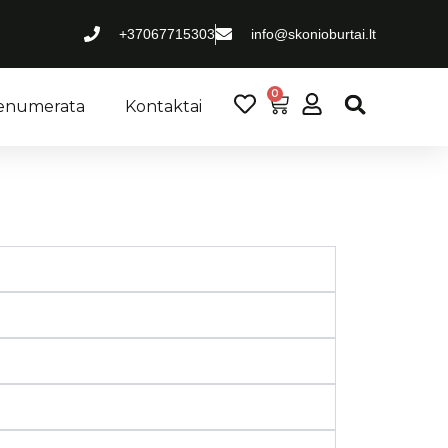
daugiau.
+37067715303
info@skonioburtai.lt
0
renumerata
Kontaktai