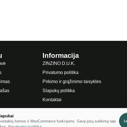
u
Informacija
uvė
ZINZINO D.U.K.
s
Privatumo politika
imas
Pirkimo ir grąžinimo taisyklės
rašas
Slapukų politika
Kontaktai
lapukai
kontaktų formos ir WooCommerce funkcijoms. Gavę jūsų sutikimą taip
Le
ai.lt
Privatumo politika
ukus.
.