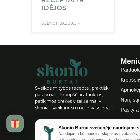
IDĖJOS
SUŽINOTI DAUGIAU »
Meni
Parduot
Krepšeli
Sveikos mitybos receptai, praktiški
Apmokėj
patarimai ir kruopščiai atrinktos,
Norų są
patikimos prekės visai šeimai –
skaniai, sveikai ir su meile kasdienai.
Paskyra
Skonio Burtai svetainėje naudojami s
Naudojame būtinuosius slapukus svetainės, 
Visos teisės saugomos ©
2026
|
Skonioburt
pat naudojame analitinius ir marketingo slap