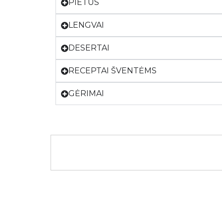
PIETŪS
LENGVAI
DESERTAI
RECEPTAI ŠVENTĖMS
GĖRIMAI