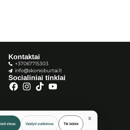
Kontaktai
+37067715303
info@skonioburtai.lt
Socialiniai tinklai
isti visus
Valdyti sutikimus
Tik būtini
Svetainę sukūrė:
Gurskio.lt