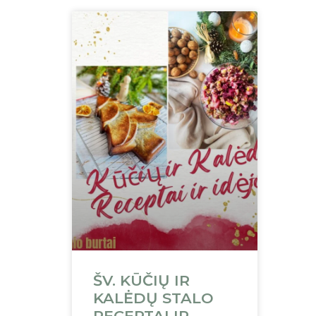
ŠV. KŪČIŲ IR
KALĖDŲ STALO
RECEPTAI IR