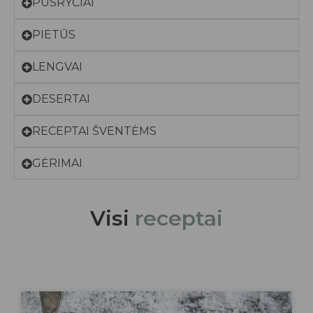
PUSRYČIAI
PIETŪS
LENGVAI
DESERTAI
RECEPTAI ŠVENTĖMS
GĖRIMAI
Visi
receptai