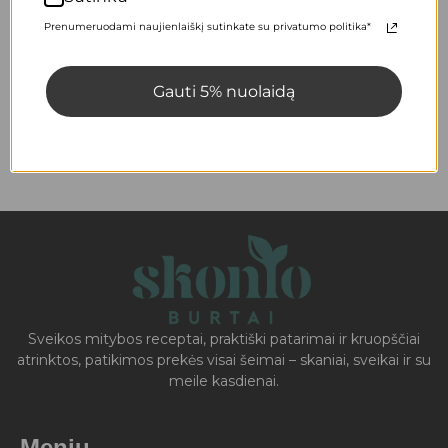
Prenumeruodami naujienlaiškį sutinkate su privatumo politika*
Lieiniai su trijų rūšių sūriais
Gauti 5% nuolaidą
SUŽINOTI DAUGIAU »
Sveikos mitybos receptai, praktiški patarimai ir kruopščiai
atrinktos, patikimos prekės visai šeimai – skaniai, sveikai ir su
meile kasdienai.
Meniu