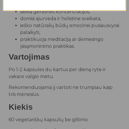
jaučia protinį nuovargį,
siekia geresnės koncentracijos,
domisi ajurveda ir holistine sveikata,
ieško natūralių būdų emocinei pusiausvyrai
palaikyti,
praktikuoja meditaciją ar dėmesingo
įsisąmoninimo praktikas.
Vartojimas
Po 1-2 kapsules du kartus per dieną ryte ir
vakare valgio metu.
Rekomenduojama jį vartoti ne trumpiau kaip
tris mėnesius.
Kiekis
60 vegetariškų kapsulių be glitimo