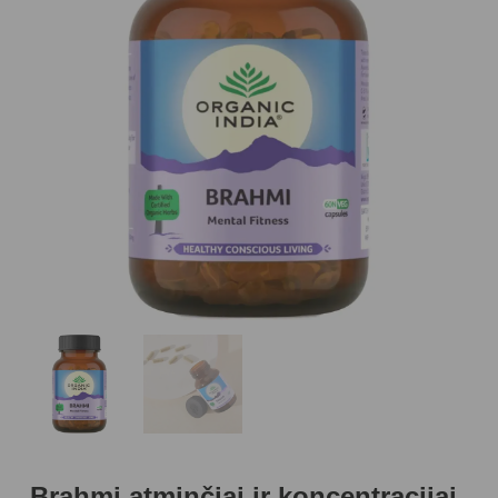
Brahmi atminčiai ir koncentracijai