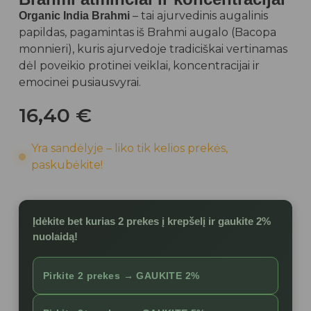
– tai ajurvedinis augalinis
Organic India Brahmi
papildas, pagamintas iš Brahmi augalo (Bacopa
monnieri), kuris ajurvedoje tradiciškai vertinamas
dėl poveikio protinei veiklai, koncentracijai ir
emocinei pusiausvyrai.
16,40
€
Yra sandėlyje – liko tik kelios prekės,
paskubėkite!
Įdėkite bet kurias 2 prekes į krepšelį ir gaukite
2%
nuolaidą
!
Pirkite 2 prekes →
GAUKITE 2%