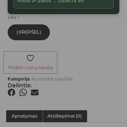
Pirkite 3+ prekes →
GAUKITE 5%
Liko 1
Į KREPŠELĮ
Pridėti į norų sąrašą
Ajurvedos papildai
Kategorija
Dalintis:
Aprašymas
Atsiliepimai (0)