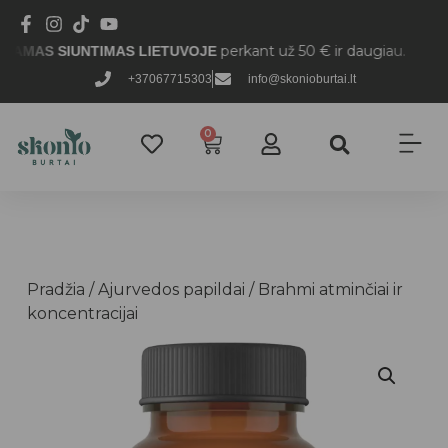
perkant už 50 € ir daugiau.
AS SIUNTIMAS LIETUVOJE
+37067715303
info@skonioburtai.lt
0
Pradžia
/
Ajurvedos papildai
/ Brahmi atminčiai ir
koncentracijai