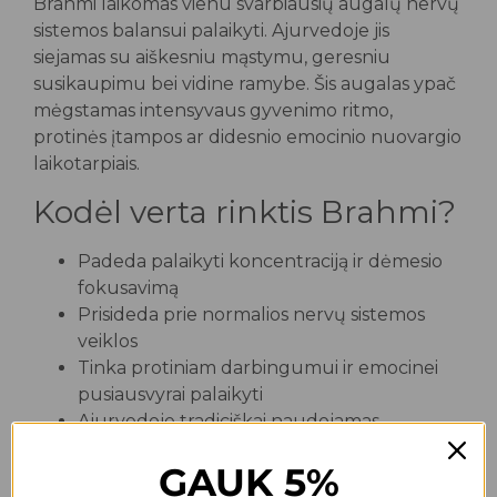
Brahmi laikomas vienu svarbiausių augalų nervų
sistemos balansui palaikyti. Ajurvedoje jis
siejamas su aiškesniu mąstymu, geresniu
susikaupimu bei vidine ramybe. Šis augalas ypač
mėgstamas intensyvaus gyvenimo ritmo,
protinės įtampos ar didesnio emocinio nuovargio
laikotarpiais.
Kodėl verta rinktis Brahmi?
Padeda palaikyti koncentraciją ir dėmesio
fokusavimą
Prisideda prie normalios nervų sistemos
veiklos
Tinka protiniam darbingumui ir emocinei
pusiausvyrai palaikyti
Ajurvedoje tradiciškai naudojamas
meditacijos ir sąmoningumo praktikose
GAUK 5%
Ekologiškos sudėties augalinės kapsulės