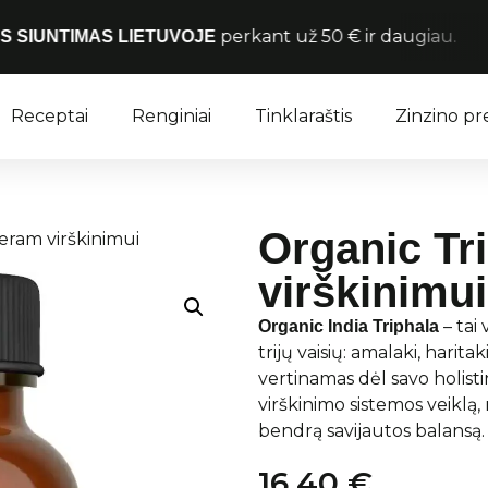
perkant už 50 € ir daugiau.
AS LIETUVOJE
Receptai
Renginiai
Tinklaraštis
Zinzino p
Organic Tr
eram virškinimui
virškinimui
– tai
Organic India Triphala
trijų vaisių: amalaki, harita
vertinamas dėl savo holisti
virškinimo sistemos veiklą
bendrą savijautos balansą.
16,40
€