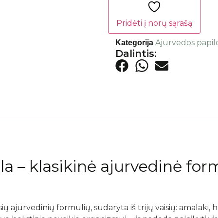
Pridėti į norų sąrašą
Ajurvedos papil
Kategorija
Dalintis:
a – klasikinė ajurvedinė form
ų ajurvedinių formulių, sudaryta iš trijų vaisių: amalaki, har