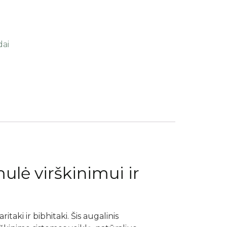
dai
ulė virškinimui ir
itaki ir bibhitaki. Šis augalinis