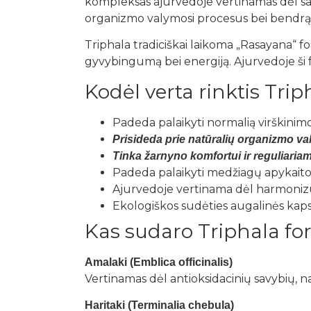
kompleksas ajurvedoje vertinamas dėl savo
organizmo valymosi procesus bei bendrą 
Triphala tradiciškai laikoma „Rasayana“ for
gyvybingumą bei energiją. Ajurvedoje ši
Kodėl verta rinktis Trip
Padeda palaikyti normalią virškinimo
Prisideda prie natūralių organizmo v
Tinka žarnyno komfortui ir reguliariam 
Padeda palaikyti medžiagų apykaito
Ajurvedoje vertinama dėl harmonizuo
Ekologiškos sudėties augalinės kap
Kas sudaro Triphala f
Amalaki (Emblica officinalis)
Vertinamas dėl antioksidacinių savybių, n
Haritaki (Terminalia chebula)