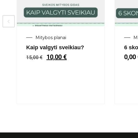
Mitybos planai
Mi
Kaip valgyti sveikiau?
6 sk
10,00
€
0,00
15,00
€