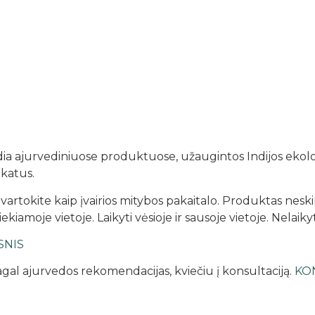
dia ajurvediniuose produktuose, užaugintos Indijos ekolo
ikatus.
tokite kaip įvairios mitybos pakaitalo. Produktas neski
iamoje vietoje. Laikyti vėsioje ir sausoje vietoje. Nelaiky
SNIS
 pagal ajurvedos rekomendacijas, kviečiu į konsultaciją.
KO