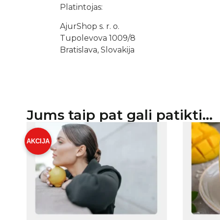
Platintojas:
AjurShop s. r. o.
Tupolevova 1009/8
Bratislava, Slovakija
Jums taip pat gali patikti…
AKCIJA