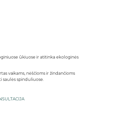
giniuose ūkiuose ir atitinka ekologinės
rtas vaikams, nėščioms ir žindančioms
ti saulės spinduliuose.
NSULTACIJA