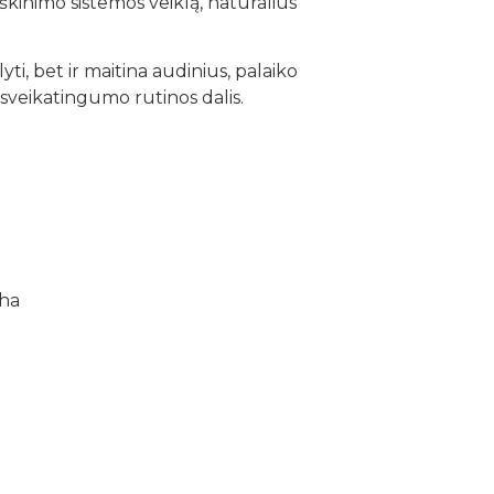
škinimo sistemos veiklą, natūralius
ti, bet ir maitina audinius, palaiko
veikatingumo rutinos dalis.
pha