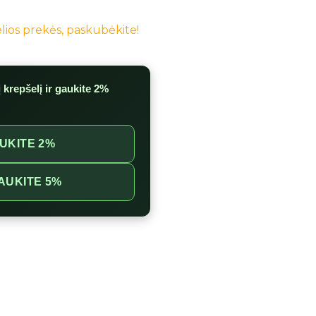
kelios prekės, paskubėkite!
į krepšelį ir gaukite
2%
UKITE 2%
AUKITE 5%