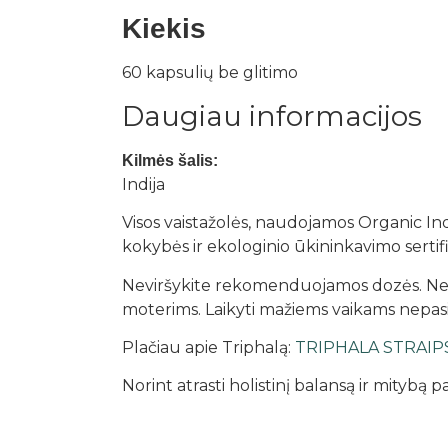
Kiekis
60 kapsulių be glitimo
Daugiau informacijos
Kilmės šalis:
Indija
Visos vaistažolės, naudojamos Organic In
kokybės ir ekologinio ūkininkavimo sertif
Neviršykite rekomenduojamos dozės. Nevar
moterims. Laikyti mažiems vaikams nepasiek
Plačiau apie Triphalą:
TRIPHALA STRAIP
Norint atrasti holistinį balansą ir mitybą