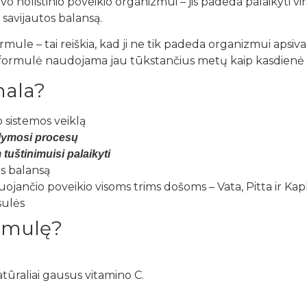
 holistinio poveikio organizmui – jis padeda palaikyti vir
savijautos balansą.
mule – tai reiškia, kad ji ne tik padeda organizmui apsivaly
 formulė naudojama jau tūkstančius metų kaip kasdienė s
hala?
 sistemos veiklą
alymosi procesų
tuštinimuisi palaikyti
s balansą
jančio poveikio visoms trims došoms – Vata, Pitta ir Ka
sulės
ormulę?
atūraliai gausus vitamino C.