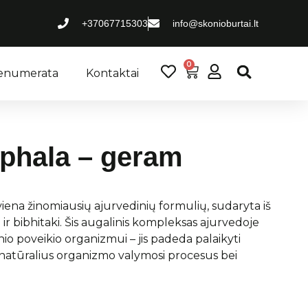
+37067715303
info@skonioburtai.lt
0
renumerata
Kontaktai
iphala – geram
 viena žinomiausių ajurvedinių formulių, sudaryta iš
ki ir bibhitaki. Šis augalinis kompleksas ajurvedoje
nio poveikio organizmui – jis padeda palaikyti
, natūralius organizmo valymosi procesus bei