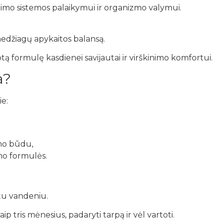
nimo sistemos palaikymui ir organizmo valymui.
medžiagų apykaitos balansą.
otą formulę kasdienei savijautai ir virškinimo komfortui.
a?
e:
imo būdu,
mo formulės.
ltu vandeniu.
tris mėnesius, padaryti tarpą ir vėl vartoti.