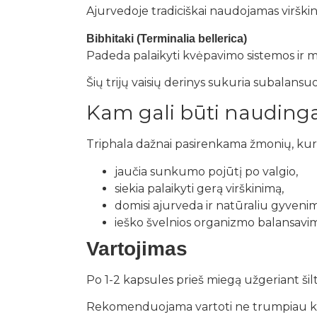
Ajurvedoje tradiciškai naudojamas virški
Bibhitaki (Terminalia bellerica)
Padeda palaikyti kvėpavimo sistemos ir 
Šių trijų vaisių derinys sukuria subalansu
Kam gali būti nauding
Triphala dažnai pasirenkama žmonių, kuri
jaučia sunkumo pojūtį po valgio,
siekia palaikyti gerą virškinimą,
domisi ajurveda ir natūraliu gyven
ieško švelnios organizmo balansavi
Vartojimas
Po 1-2 kapsules prieš miegą užgeriant ši
Rekomenduojama vartoti ne trumpiau kaip 