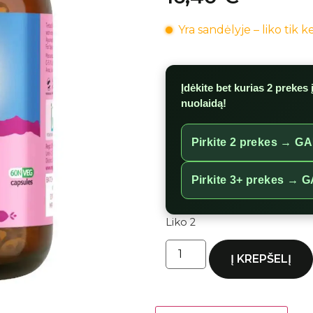
Yra sandėlyje – liko tik 
Įdėkite bet kurias 2 prekes 
nuolaidą
!
Pirkite 2 prekes →
GA
Pirkite 3+ prekes →
G
Liko 2
Į KREPŠELĮ