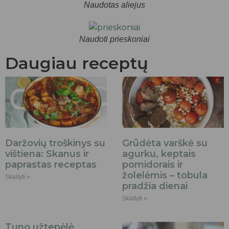
Naudotas aliejus
Naudoti prieskoniai
Daugiau receptų
Daržovių troškinys su
Grūdėta varškė su
vištiena: Skanus ir
agurku, keptais
paprastas receptas
pomidorais ir
žolelėmis – tobula
Skaityti »
pradžia dienai
Skaityti »
Tuno užtepėlė