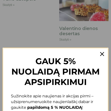
Skaityti »
Valentino dienos
desertas
Skaityti »
GAUK 5%
NUOLAIDĄ PIRMAM
APSIPIRKIMUI
Kepti pomidorai su
Cukinijų blynai
mocarela ir moliūgų
pusryčiams
sėklų pesto
Skaityti »
Sužinokite apie naujienas ir akcijas pirmi –
Skaityti »
užsiprenumeruokite naujienlaiškį dabar ir
gaukite
papildomą 5 % NUOLAIDĄ
!