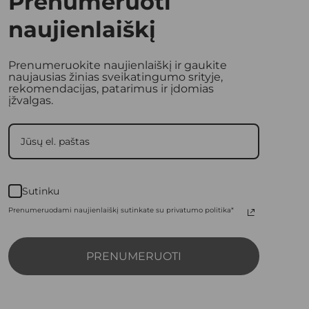
Prenumeruoti
naujienlaiškį
Prenumeruokite naujienlaiškį ir gaukite
naujausias žinias sveikatingumo srityje,
rekomendacijas, patarimus ir įdomias
įžvalgas.
Sutinku
Prenumeruodami naujienlaiškį sutinkate su privatumo politika*
PRENUMERUOTI