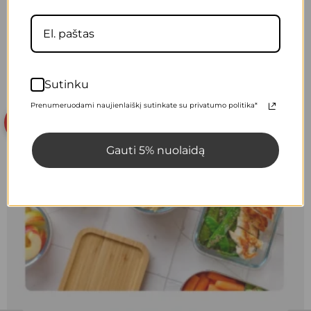
ATGAL
KITAS
Populiariausi produktai
Sutinku
Prenumeruodami naujienlaiškį sutinkate su privatumo politika*
AKCIJA
Gauti 5% nuolaidą