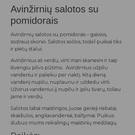
Avinžirnių salotos su
pomidorais
Avinžirnių salotos su pomidorais – gaivios,
sodraus skonio. Salotos sočios, todėl puikiai tiks
ir pietų stalui.
Avinžirnius aš verdu, virti man skanesni ir taip
išvengiu pilvo pūtimo. Avinžirnius užpilu
vandeniu ir palieku per naktį. Kitą dieną
vandenį nupilu, nuplaunu ir uždedu virti.
Užvirus vandeniui jį nupilu ir įpilu švarų, toliau
jame ir verdu.
Salotos labai maistingos, juose gerieji riebalai,
skaidulos, angliavandeniai, baltymai. Puikus
dubuo mums reikalingų maistinių medžiagų.