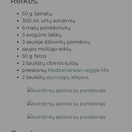
Reikės:
50 g. špinatų
300 ml. virtų avinžirnių
6 mažų pomidoriukų
3 svogūno laiškų
3 saulėje džiovintų pomidorų
saujos moliūgo sėklų
50 g. fetos
2 šaukštų citrinos sulčių
prieskonių
Mediterranean veggie Mix
2 šaukštų
alyvuogių aliejaus