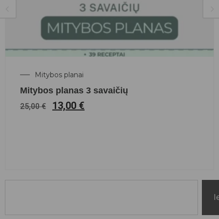
Mitybos planai
Mitybos planas 3 savaičių
13,00
€
25,00
€
I