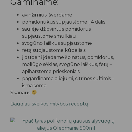
Gaminame:
avinžirnius išverdame
pomidoriukus supjaustome į 4 dalis
saulėje džiovintus pomidorus
supjaustome smulkiau
svogūno laiškus supjaustome
fetą supjaustome kūbeliais
į dubenį įdedame špinatus, pomidorus,
moliūgo sėklas, svogūno laiškus, fetą –
apibarstome prieskoniais
pagardiname aliejumi, citrinos sultimis –
išmaišome
Skanaus
Daugiau sveikos mitybos receptų