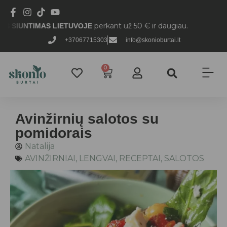
perkant už 50 € ir daugiau.
IMAS LIETUVOJE
+37067715303
info@skonioburtai.lt
0
Avinžirnių salotos su
pomidorais
Natalija
AVINŽIRNIAI
,
LENGVAI
,
RECEPTAI
,
SALOTOS