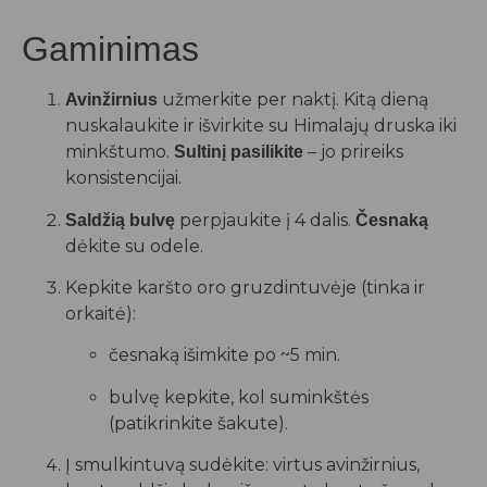
Gaminimas
užmerkite per naktį. Kitą dieną
Avinžirnius
nuskalaukite ir išvirkite su Himalajų druska iki
minkštumo.
– jo prireiks
Sultinį pasilikite
konsistencijai.
perpjaukite į 4 dalis.
Saldžią bulvę
Česnaką
dėkite su odele.
Kepkite karšto oro gruzdintuvėje (tinka ir
orkaitė):
česnaką išimkite po ~5 min.
bulvę kepkite, kol suminkštės
(patikrinkite šakute).
Į smulkintuvą sudėkite: virtus avinžirnius,