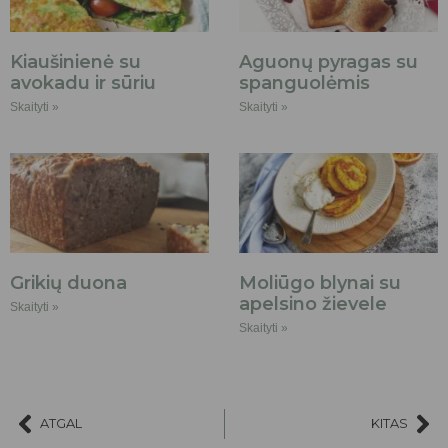
Kiaušinienė su
Aguonų pyragas su
avokadu ir sūriu
spanguolėmis
Skaityti »
Skaityti »
Grikių duona
Moliūgo blynai su
apelsino žievele
Skaityti »
Skaityti »
ATGAL
KITAS