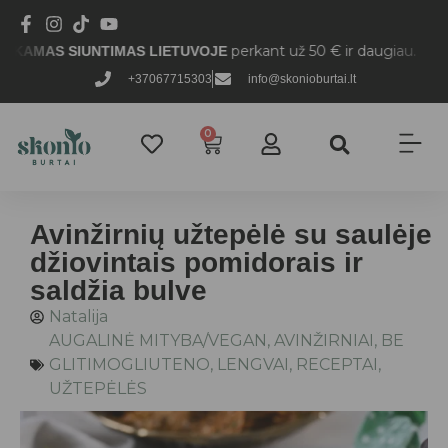
perkant už 50 € ir daugiau.
UNTIMAS LIETUVOJE
+37067715303
info@skonioburtai.lt
0
Avinžirnių užtepėlė su saulėje
džiovintais pomidorais ir
saldžia bulve
Natalija
AUGALINĖ MITYBA/VEGAN
,
AVINŽIRNIAI
,
BE
GLITIMOGLIUTENO
,
LENGVAI
,
RECEPTAI
,
UŽTEPĖLĖS