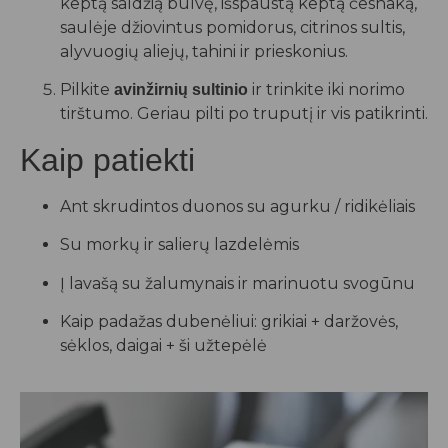
keptą saldžią bulvę, išspaustą keptą česnaką,
saulėje džiovintus pomidorus, citrinos sultis,
alyvuogių aliejų, tahini ir prieskonius.
Pilkite
ir trinkite iki norimo
avinžirnių sultinio
tirštumo. Geriau pilti po truputį ir vis patikrinti.
Kaip patiekti
Ant skrudintos duonos su agurku / ridikėliais
Su morkų ir salierų lazdelėmis
Į lavašą su žalumynais ir marinuotu svogūnu
Kaip padažas dubenėliui: grikiai + daržovės,
sėklos, daigai + ši užtepėlė