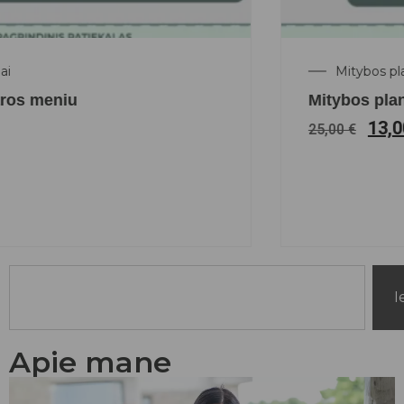
Mitybos planai
Mitybos planas 3 savaičių
13,00
€
25,00
€
I
Apie mane