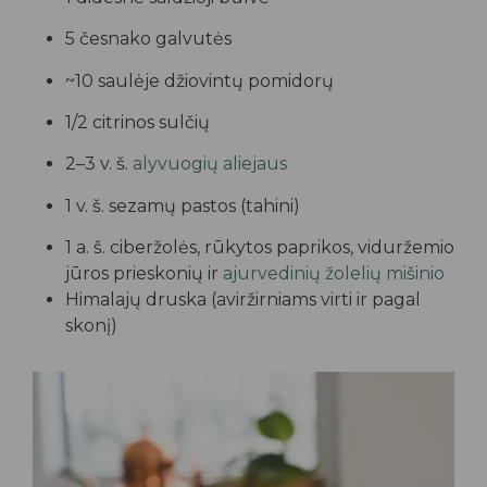
5 česnako galvutės
~10 saulėje džiovintų pomidorų
1/2 citrinos sulčių
2–3 v. š.
alyvuogių aliejaus
1 v. š. sezamų pastos (tahini)
1 a. š. ciberžolės, rūkytos paprikos, viduržemio
jūros prieskonių ir
ajurvedinių žolelių mišinio
Himalajų druska (aviržirniams virti ir pagal
skonį)