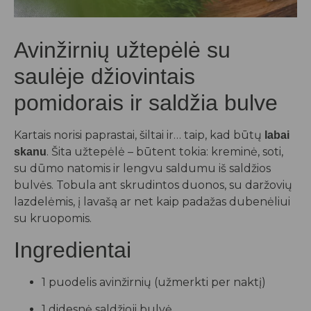
Avinžirnių užtepėlė su
saulėje džiovintais
pomidorais ir saldžia bulve
Kartais norisi paprastai, šiltai ir… taip, kad būtų
labai
. Šita užtepėlė – būtent tokia: kreminė, soti,
skanu
su dūmo natomis ir lengvu saldumu iš saldžios
bulvės. Tobula ant skrudintos duonos, su daržovių
lazdelėmis, į lavašą ar net kaip padažas dubenėliui
su kruopomis.
Ingredientai
1 puodelis avinžirnių (užmerkti per naktį)
1 didesnė saldžioji bulvė