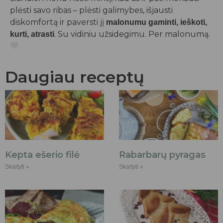
plėsti savo ribas – plėsti galimybes, išjausti
diskomfortą ir paversti jį
malonumu gaminti, ieškoti,
. Su vidiniu užsidegimu. Per malonumą.
kurti, atrasti
Daugiau receptų
Kepta ešerio filė
Rabarbarų pyragas
Skaityti »
Skaityti »