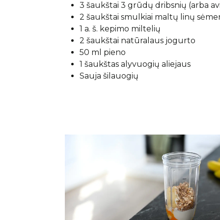
3 šaukštai 3 grūdų dribsnių (arba avi
2 šaukštai smulkiai maltų linų sėm
1 a. š. kepimo miltelių
2 šaukštai natūralaus jogurto
50 ml pieno
1 šaukštas alyvuogių aliejaus
Sauja šilauogių