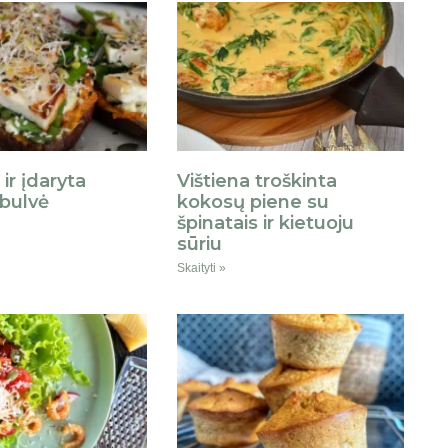
ir įdaryta
Vištiena troškinta
 bulvė
kokosų piene su
špinatais ir kietuoju
sūriu
Skaityti »