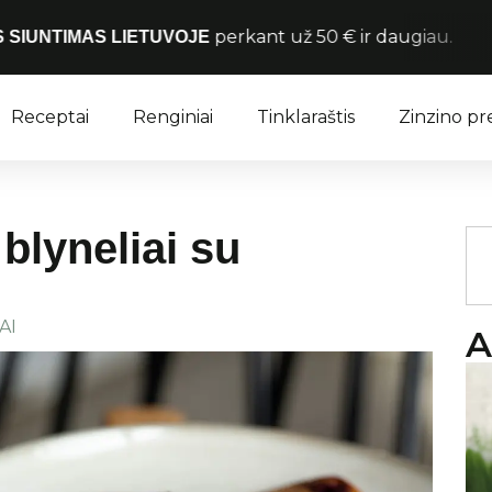
perkant už 50 € ir daugiau.
TUVOJE
Receptai
Renginiai
Tinklaraštis
Zinzino p
blyneliai su
AI
A