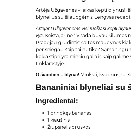
Artėja Užgavėnės – laikas kepti blynus! I
blynelius su šilauogėmis. Lengvas recepta
Artėjant Užgavėnėms visi ruošiasi kepti blynus
Keista, ar ne? Visada buvau šilumos my
vyti.
Pradėjau grūdintis: šaltos maudynės kiekv
per sniegą… Kaip tai nutiko? Sąmoningu
kokia stipri yra minčių galia ir kaip gali
tinklaraštyje.
Minkšti, kvapnūs, su š
O šiandien – blynai!
Bananiniai blyneliai su
Ingredientai:
1 prinokęs bananas
1 kiaušinis
Žiupsnelis druskos