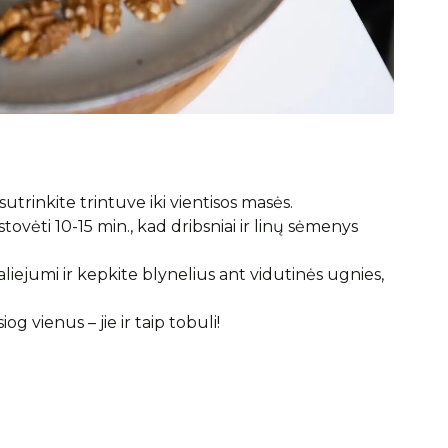
sutrinkite trintuve iki vientisos masės.
stovėti 10-15 min., kad dribsniai ir linų sėmenys
iejumi ir kepkite blynelius ant vidutinės ugnies,
g vienus – jie ir taip tobuli!