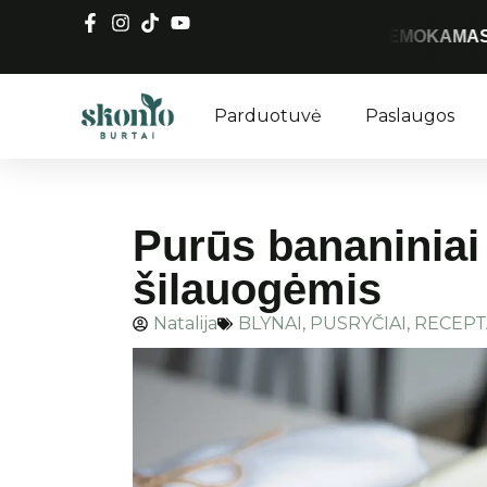
NEMOKAMAS SIUNTIMAS LIE
Parduotuvė
Paslaugos
Purūs bananiniai 
šilauogėmis
Natalija
BLYNAI
,
PUSRYČIAI
,
RECEPT