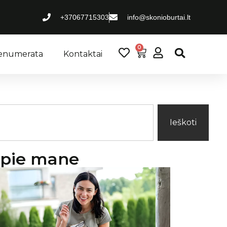
+37067715303
info@skonioburtai.lt
0
renumerata
Kontaktai
Ieškoti
pie mane