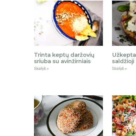
Trinta keptų daržovių
Užkepta 
sriuba su avinžirniais
saldžioji
Skaityti »
Skaityti »