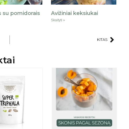
 su pomidorais
Avižiniai keksiukai
Skaityti »
KITAS
ktai
AKCIJA