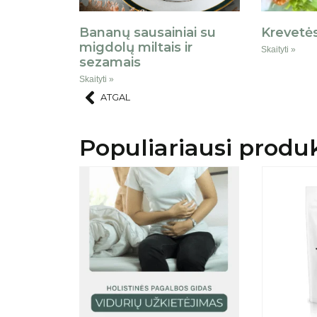
Bananų sausainiai su
Krevetės
migdolų miltais ir
Skaityti »
sezamais
Skaityti »
ATGAL
Populiariausi produ
AKCIJA