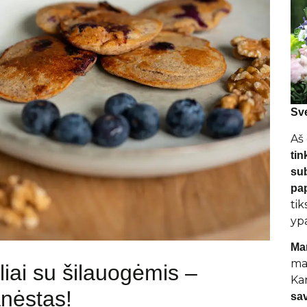
Sve
Aš
tin
su
pap
tik
yp
Ma
mai
liai su šilauogėmis –
Ka
nėstas!
sa