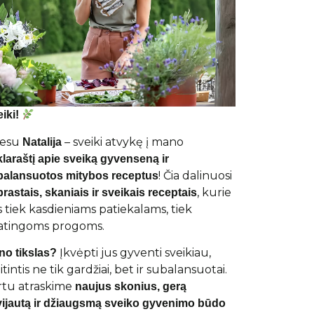
iki!
 esu
– sveiki atvykę į mano
Natalija
klaraštį apie sveiką gyvenseną ir
! Čia dalinuosi
balansuotos mitybos receptus
, kurie
rastais, skaniais ir sveikais receptais
s tiek kasdieniams patiekalams, tiek
atingoms progoms.
Įkvėpti jus gyventi sveikiau,
no tikslas?
tintis ne tik gardžiai, bet ir subalansuotai.
rtu atraskime
naujus skonius, gerą
vijautą ir džiaugsmą sveiko gyvenimo būdo