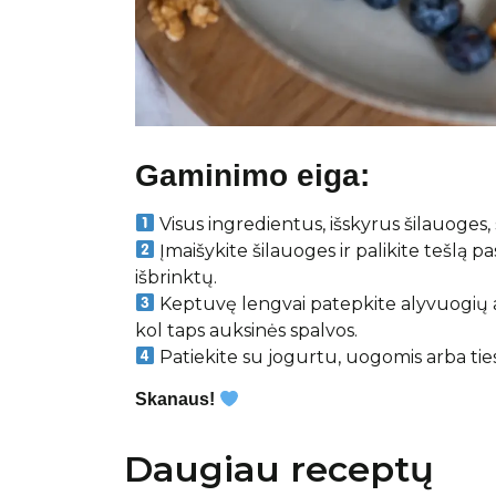
Gaminimo eiga:
Visus ingredientus, išskyrus šilauoges, 
Įmaišykite šilauoges ir palikite tešlą pa
išbrinktų.
Keptuvę lengvai patepkite alyvuogių al
kol taps auksinės spalvos.
Patiekite su jogurtu, uogomis arba tiesio
Skanaus!
Daugiau receptų