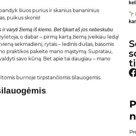
kel
šbandyk šiuos purius ir skanius bananinius
s, puikus skonis!
kar
 ir varyti žiemą iš kiemo. Bet šįkart aš jos nebeskubu
lėtoja, o dabar – pirmą kartą žiemą įveikiau ledą!
S
ieną sekmadienį, rytais – ledinis dušas, basomis
s
mo praktikos pakeitė mano mąstymą. Supratau,
me valdyti savo kūną. Bet apie tai daugiau – mano
t
iltomis burnoje tirpstančiomis šilauogėmis.
 šilauogėmis
P
n
Pr