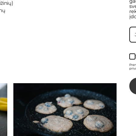
ga
žinių)
sv
enų
re
įd
Pre
priv