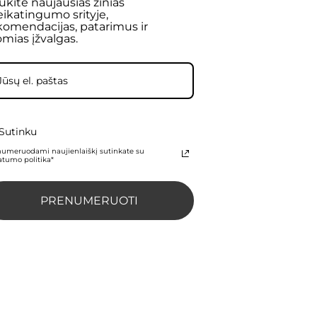
ukite naujausias žinias
eikatingumo srityje,
komendacijas, patarimus ir
omias įžvalgas.
Sutinku
numeruodami naujienlaiškį sutinkate su
atumo politika*
PRENUMERUOTI