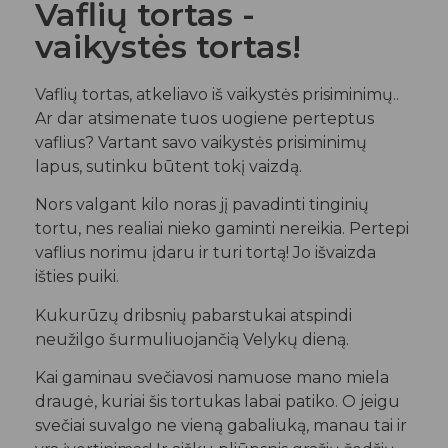
Vaflių tortas -
vaikystės tortas!
Vaflių tortas, atkeliavo iš vaikystės prisiminimų..
Ar dar atsimenate tuos uogiene perteptus
vaflius? Vartant savo vaikystės prisiminimų
lapus, sutinku būtent tokį vaizdą.
Nors valgant kilo noras jį pavadinti tinginių
tortu, nes realiai nieko gaminti nereikia. Pertepi
vaflius norimu įdaru ir turi tortą! Jo išvaizda
išties puiki.
Kukurūzų dribsnių pabarstukai atspindi
neužilgo šurmuliuojančią Velykų dieną.
Kai gaminau svečiavosi namuose mano miela
draugė, kuriai šis tortukas labai patiko. O jeigu
svečiai suvalgo ne vieną gabaliuką, manau tai ir