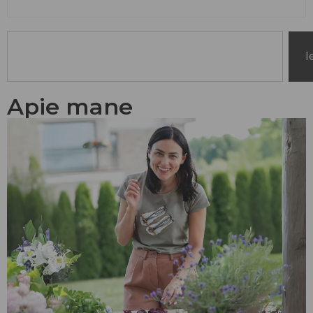
I
Apie mane