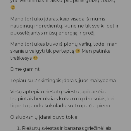
yra įvertinimas! Ir aišku pliūpsnis gražių žodžių
Mano tortuko įdaras, kaip visada iš mums
naudingų ingredientų, kurie ne tik sveiki, bet ir
puoselėjantys mūsų energiją ir grožį.
Mano tortukas buvo iš plonų vaflių, todėl man
skaniau valgyti tik perteptą
Man patinka
traškesys
Eime gaminti:
Tepiau su 2 skirtingais įdarais, juos maišydama.
Viršų aptepiau riešutų sviestu, apibarsčiau
trupintais becukriais kukurūzų dribsniais, bei
tirpintu juodu šokoladu su trupučiu pieno.
O sluoksnių įdarai buvo tokie:
Riešutų sviestas ir bananas griežinėliais