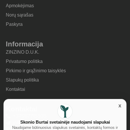
Apmokėjimas
Norų sąrašas
Paskyra
Informacija
ZINZINO D.U.K.
Privatumo politika
Pirkimo ir grąžinimo taisyklės
Slapukų politika
Kontaktai
Kontaktai
+37067715303
Skonio Burtai svetainėje naudojami slapukai
info@skonioburtai.lt
Naudojame būtinuosius slapukus svetainės, kontaktų formos ir
Socialiniai tinklai