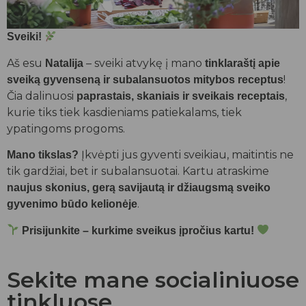
Sveiki!
Aš esu
– sveiki atvykę į mano
Natalija
tinklaraštį apie
!
sveiką gyvenseną ir subalansuotos mitybos receptus
Čia dalinuosi
,
paprastais, skaniais ir sveikais receptais
kurie tiks tiek kasdieniams patiekalams, tiek
ypatingoms progoms.
Įkvėpti jus gyventi sveikiau, maitintis ne
Mano tikslas?
tik gardžiai, bet ir subalansuotai. Kartu atraskime
naujus skonius, gerą savijautą ir džiaugsmą sveiko
.
gyvenimo būdo kelionėje
Prisijunkite – kurkime sveikus įpročius kartu!
Sekite mane socialiniuose
tinkluose