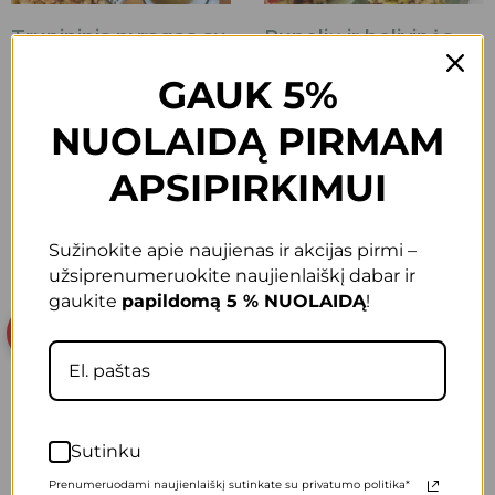
Trupininis pyragas su
Pupelių ir bolivinės
obuoliais
balandos mišrainė
GAUK 5%
Skaityti »
Skaityti »
NUOLAIDĄ PIRMAM
APSIPIRKIMUI
ATGAL
KITAS
Populiariausi produktai
Sužinokite apie naujienas ir akcijas pirmi –
užsiprenumeruokite naujienlaiškį dabar ir
gaukite
papildomą 5 % NUOLAIDĄ
!
AKCIJA
Sutinku
Prenumeruodami naujienlaiškį sutinkate su privatumo politika*