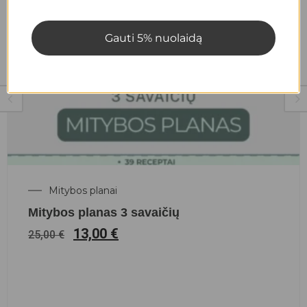
Gauti 5% nuolaidą
Mitybos planai
Mitybos planas 3 savaičių
13,00
€
25,00
€