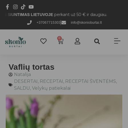
perkant už 50 € ir daugiau.
NTIMAS LIETUVOJE
+37067715303
info@skonioburtai.lt
0
Vaflių tortas
Natalija
DESERTAI
,
RECEPTAI
,
RECEPTAI ŠVENTĖMS
,
SALDU
,
Velykų patiekalai