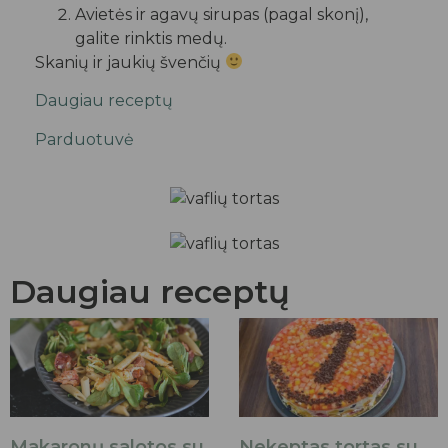
Avietės ir agavų sirupas (pagal skonį),
galite rinktis medų.
Skanių ir jaukių švenčių
Daugiau receptų
Parduotuvė
Daugiau receptų
Makaronų salotos su
Nekeptas tortas su