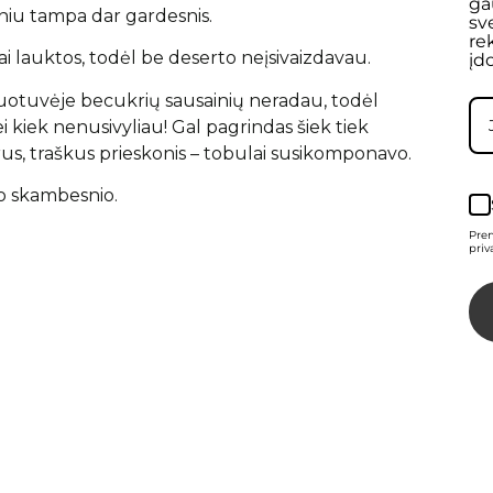
ga
oniu tampa dar gardesnis.
sv
re
i lauktos, todėl be deserto neįsivaizdavau.
įd
duotuvėje becukrių sausainių neradau, todėl
ei kiek nenusivyliau! Gal pagrindas šiek tiek
ūrus, traškus prieskonis – tobulai susikomponavo.
vo skambesnio.
Pre
priv