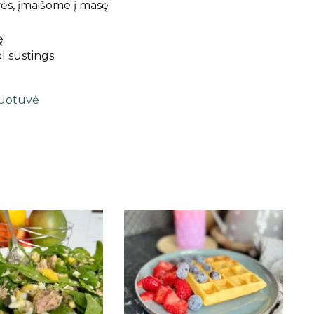
vės, įmaišome į masę
ę
l sustings
uotuvė