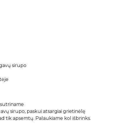
agavų sirupo
tėje
 sutriname
vų sirupo, paskui atsargiai grietinėlę
ad tik apsemtų. Palaukiame kol išbrinks.