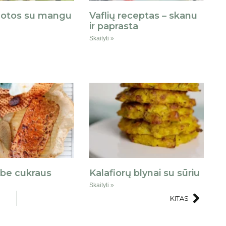
lotos su mangu
Vaflių receptas – skanu
ir paprasta
Skaityti »
 be cukraus
Kalafiorų blynai su sūriu
Skaityti »
KITAS