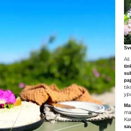
Sve
Aš
tin
su
pap
tik
yp
Ma
mai
Ka
sa