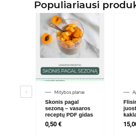
Populiariausi produ
nai
Mitybos planai
Ap
mo
Skonis pagal
Flisi
nų
sezoną – vasaros
juost
receptų PDF gidas
kakla
0,50
€
15,0
€