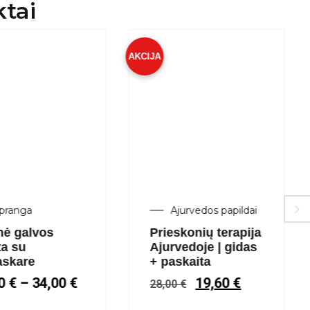
ktai
AKCIJA
ranga
Ajurvedos papildai
nė galvos
Prieskonių terapija
a su
Ajurvedoje | gidas
skare
+ paskaita
0
€
–
34,00
€
19,60
€
28,00
€