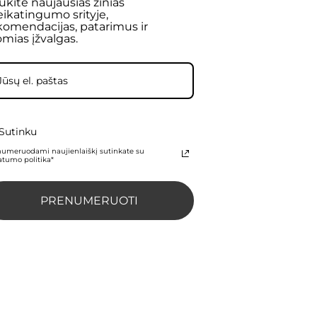
ukite naujausias žinias
eikatingumo srityje,
komendacijas, patarimus ir
omias įžvalgas.
Sutinku
numeruodami naujienlaiškį sutinkate su
atumo politika*
PRENUMERUOTI