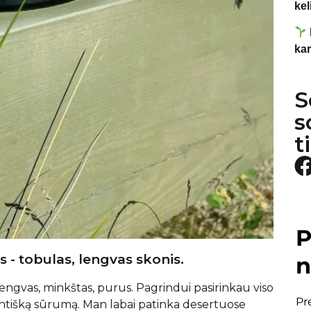
kel
kar
S
s
t
P
 - tobulas, lengvas skonis.
n
engvas, minkštas, purus. Pagrindui pasirinkau viso
Pr
antišką sūrumą. Man labai patinka desertuose