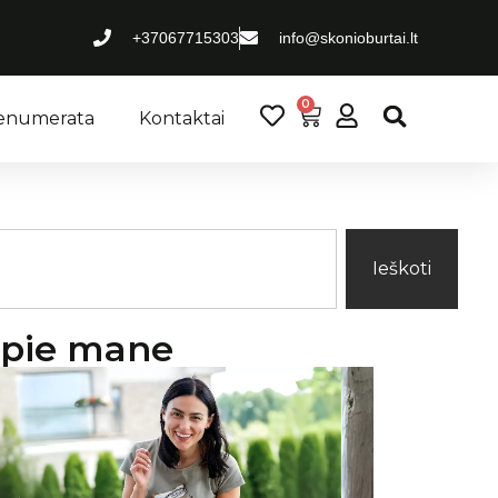
+37067715303
info@skonioburtai.lt
0
renumerata
Kontaktai
Ieškoti
pie mane