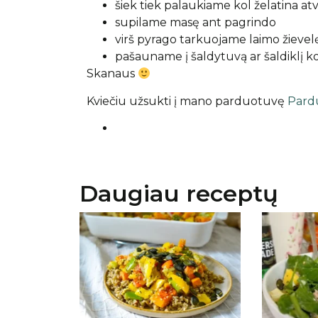
šiek tiek palaukiame kol želatina at
supilame masę ant pagrindo
virš pyrago tarkuojame laimo žievel
pašauname į šaldytuvą ar šaldiklį ko
Skanaus
Kviečiu užsukti į mano parduotuvę
Pard
Daugiau receptų