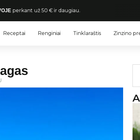
t už 50 € ir daugiau.
Receptai
Renginiai
Tinklaraštis
Zinzino p
ragas
U
A