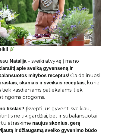
iki!
 esu
– sveiki atvykę į mano
Natalija
klaraštį apie sveiką gyvenseną ir
! Čia dalinuosi
balansuotos mitybos receptus
, kurie
rastais, skaniais ir sveikais receptais
s tiek kasdieniams patiekalams, tiek
atingoms progoms.
Įkvėpti jus gyventi sveikiau,
no tikslas?
tintis ne tik gardžiai, bet ir subalansuotai.
rtu atraskime
naujus skonius, gerą
vijautą ir džiaugsmą sveiko gyvenimo būdo