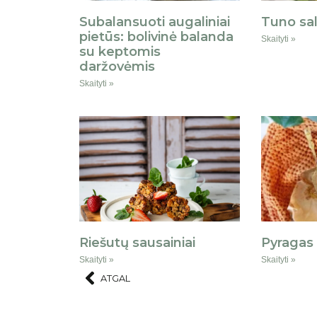
Subalansuoti augaliniai
Tuno sa
pietūs: bolivinė balanda
Skaityti »
su keptomis
daržovėmis
Skaityti »
Riešutų sausainiai
Pyragas
Skaityti »
Skaityti »
ATGAL