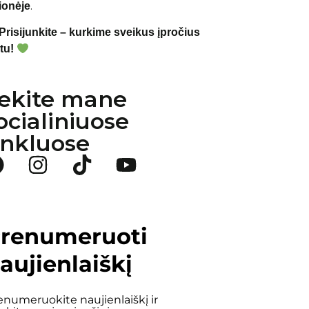
.
ionėje
Prisijunkite – kurkime sveikus įpročius
tu!
ekite mane
ocialiniuose
inkluose
renumeruoti
aujienlaiškį
enumeruokite naujienlaiškį ir