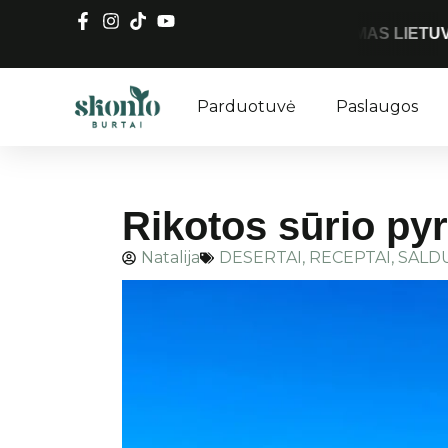
perkan
NEMOKAMAS SIUNTIMAS LIETUVOJE
Parduotuvė
Paslaugos
Rikotos sūrio py
Natalija
DESERTAI
,
RECEPTAI
,
SALD