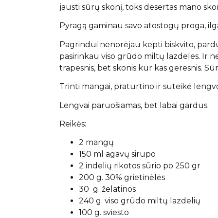
jausti sūrų skonį, toks desertas mano sk
Pyragą gaminau savo atostogų proga, ilga
Pagrindui nenorėjau kepti biskvito, par
pasirinkau viso grūdo miltų lazdeles. Ir n
trapesnis, bet skonis kur kas geresnis. S
Trinti mangai, praturtino ir suteikė leng
Lengvai paruošiamas, bet labai gardus.
Reikės:
2 mangų
150 ml agavų sirupo
2 indelių rikotos sūrio po 250 gr
200 g. 30% grietinėlės
30 g. želatinos
240 g. viso grūdo miltų lazdelių
100 g. sviesto