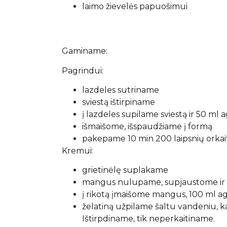
laimo žievelės papuošimui
Gaminame:
Pagrindui:
lazdeles sutriname
sviestą ištirpiname
į lazdeles supilame sviestą ir 50 ml 
išmaišome, išspaudžiame į formą
pakepame 10 min 200 laipsnių orkai
Kremui:
grietinėlę suplakame
mangus nulupame, supjaustome ir
į rikotą įmaišome mangus, 100 ml aga
želatiną užpilame šaltu vandeniu, k
Ištirpdiname, tik neperkaitiname.