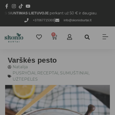
perkant už 50 € ir daugiau.
IMAS LIETUVOJE
+37067715303
info@skonioburtai.lt
0
Varškės pesto
Natalija
PUSRYČIAI
,
RECEPTAI
,
SUMUŠTINIAI
,
UŽTEPĖLĖS