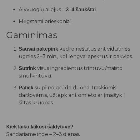
Alyvuogių aliejus –
3–4 šaukštai
Mėgstami prieskoniai
Gaminimas
kedro riešutus ant vidutinės
Sausai pakepink
ugnies 2–3 min., kol lengvai apskrus ir pakvips.
visus ingredientus trintuvu/maisto
Sutrink
smulkintuvu.
su pilno grūdo duona, traškiomis
Patiek
daržovėmis, užtepk ant omleto ar įmaišyk į
šiltas kruopas.
Kiek laiko laikosi šaldytuve?
Sandariame inde – 2–3 dienas.