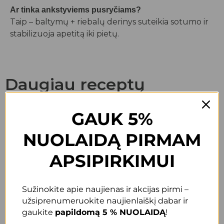
Ar tinka ankstyviems pusryčiams?
Taip – baltymų + riebalų derinys suteikia sotumo ir
stabilizuoja apetitą iki pietų.
Daugiau receptų
GAUK 5%
NUOLAIDĄ PIRMAM
APSIPIRKIMUI
Ukrainietiški kotletai
Kepta lašiša
ciberžolės marinate
Skaityti »
Skaityti »
Sužinokite apie naujienas ir akcijas pirmi –
užsiprenumeruokite naujienlaiškį dabar ir
gaukite
papildomą 5 % NUOLAIDĄ
!