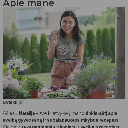
Apie mane
Sveiki!
Aš esu
– sveiki atvykę į mano
Natalija
tinklaraštį apie
!
sveiką gyvenseną ir subalansuotos mitybos receptus
Čia dalinuosi
,
paprastais, skaniais ir sveikais receptais