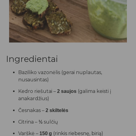
Ingredientai
Baziliko vazonėlis (gerai nuplautas,
nusausintas)
Kedro riešutai –
(galima keisti į
2 saujos
anakardžius)
Česnakas –
2 skiltelės
Citrina –
sulčių
½
Varškė –
(rinkis riebesnę, birią)
150 g