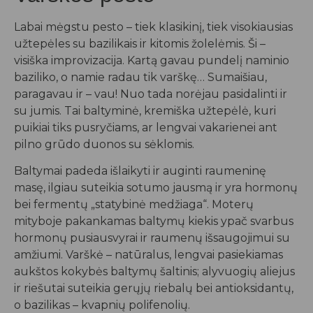
Labai mėgstu pesto – tiek klasikinį, tiek visokiausias
užtepėles su bazilikais ir kitomis žolelėmis. Ši –
visiška improvizacija. Kartą gavau pundelį naminio
baziliko, o namie radau tik varškę… Sumaišiau,
paragavau ir – vau! Nuo tada norėjau pasidalinti ir
su jumis. Tai baltyminė, kremiška užtepėlė, kuri
puikiai tiks pusryčiams, ar lengvai vakarienei ant
pilno grūdo duonos su sėklomis.
Baltymai padeda išlaikyti ir auginti raumeninę
masę, ilgiau suteikia sotumo jausmą ir yra hormonų
bei fermentų „statybinė medžiaga“. Moterų
mityboje pakankamas baltymų kiekis ypač svarbus
hormonų pusiausvyrai ir raumenų išsaugojimui su
amžiumi. Varškė – natūralus, lengvai pasiekiamas
aukštos kokybės baltymų šaltinis; alyvuogių aliejus
ir riešutai suteikia gerųjų riebalų bei antioksidantų,
o bazilikas – kvapnių polifenolių.