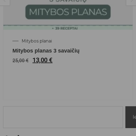
Mitybos planai
Mitybos planas 3 savaičių
13,00
€
25,00
€
I