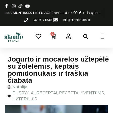
perkant už 50 € ir daugiau.
NTIMAS LIETUVOJE
+37067715303
info@skonioburtai.lt
0
Jogurto ir mocarelos užtepėlė
su žolelėmis, keptais
pomidoriukais ir traškia
čiabata
Natalija
PUSRYČIAI
,
RECEPTAI
,
RECEPTAI ŠVENTĖMS
,
UŽTEPĖLĖS