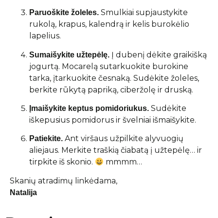
Smulkiai supjaustykite
Paruoškite žoleles.
rukolą, krapus, kalendrą ir kelis burokėlio
lapelius.
Į dubenį dėkite graikišką
Sumaišykite užtepėlę.
jogurtą. Mocarelą sutarkuokite burokine
tarka, įtarkuokite česnaką. Sudėkite žoleles,
berkite rūkytą papriką, ciberžolę ir druską.
Sudėkite
Įmaišykite keptus pomidoriukus.
iškepusius pomidorus ir švelniai išmaišykite.
Ant viršaus užpilkite alyvuogių
Patiekite.
aliejaus. Merkite traškią čiabatą į užtepėlę… ir
tirpkite iš skonio.
mmmm…
Skanių atradimų linkėdama,
Natalija