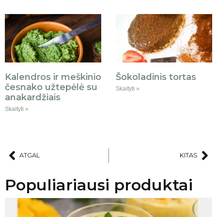
Kalendros ir meškinio
Šokoladinis tortas
česnako užtepėlė su
Skaityti »
anakardžiais
Skaityti »
ATGAL
KITAS
Populiariausi produktai
AKCIJA