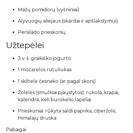
Mažų pomidorų (vyšniniai)
Alyvuogių aliejaus (skardai ir apšlakstymui)
Persilado prieskonių
Užtepėlei
3 v. š. graikiško jogurto
1 mocarelos rutuliukas
1 skiltelė česnako (ar pagal skonį)
Žolelės (smulkiai pjaustytos): rukola, krapai,
kalendra, keli burokėlio lapeliai
Prieskoniai: rūkyta saldi paprika, ciberžolė,
Himalajų druska
Pabaigai: