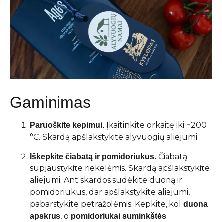
Gaminimas
Įkaitinkite orkaitę iki ~200
Paruoškite kepimui.
°C. Skardą apšlakstykite alyvuogių aliejumi.
Čiabatą
Iškepkite čiabatą ir pomidoriukus.
supjaustykite riekelėmis. Skardą apšlakstykite
aliejumi. Ant skardos sudėkite duoną ir
pomidoriukus, dar apšlakstykite aliejumi,
pabarstykite petražolėmis. Kepkite, kol
duona
, o
.
apskrus
pomidoriukai suminkštės