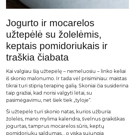
Jogurto ir mocarelos
užtepėlė su žolelėmis,
keptais pomidoriukais ir
traškia čiabata
Kai valgiau šią užtepėlę – nemeluosiu – linko keliai
iš skonio malonumo. Ir tada vėl prisiminiau: maistas
tikrai turi stiprią terapinę galią. Skoniai čia susiderina
taip gražiai, kad norisi valgyti lėtai, su
pasimėgavimu, net šiek tiek „tyloje“.
Ši užtepėlė turi skonio natas, kurios užburia:
žolelės, mano mylima kalendra, švelnus graikiškas
jogurtas, tamprus mocarelos sūris, keptų
pomidoriukų saldumas… o viską sujungia