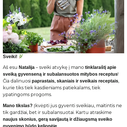
Sveiki!
Aš esu
– sveiki atvykę į mano
Natalija
tinklaraštį apie
!
sveiką gyvenseną ir subalansuotos mitybos receptus
Čia dalinuosi
,
paprastais, skaniais ir sveikais receptais
kurie tiks tiek kasdieniams patiekalams, tiek
ypatingoms progoms.
Įkvėpti jus gyventi sveikiau, maitintis ne
Mano tikslas?
tik gardžiai, bet ir subalansuotai. Kartu atraskime
naujus skonius, gerą savijautą ir džiaugsmą sveiko
.
gyvenimo būdo kelionėje