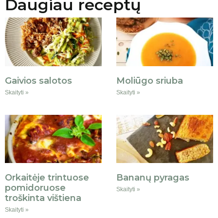
Daugiau receptų
Gaivios salotos
Moliūgo sriuba
Skaityti »
Skaityti »
Orkaitėje trintuose
Bananų pyragas
pomidoruose
Skaityti »
troškinta vištiena
Skaityti »