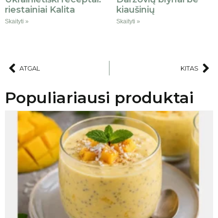
riestainiai Kalita
kiaušinių
Skaityti »
Skaityti »
ATGAL
KITAS
Populiariausi produktai
AKCIJA