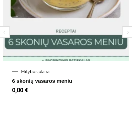
Mitybos planai
Mitybos planas 3 savaičių
13,00
€
25,00
€