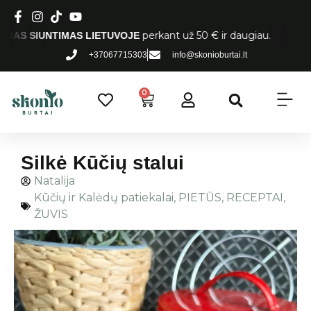
perkant už 50 € ir daugiau.
IUNTIMAS LIETUVOJE
+37067715303
info@skonioburtai.lt
0
Silkė Kūčių stalui
Natalija
Kūčių ir Kalėdų patiekalai
,
PIETŪS
,
RECEPTAI
,
ŽUVIS