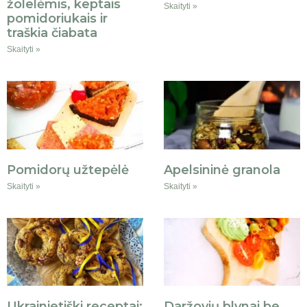
žolelėmis, keptais
Skaityti »
pomidoriukais ir
traškia čiabata
Skaityti »
Pomidorų užtepėlė
Apelsininė granola
Skaityti »
Skaityti »
Ukrainietiški receptai:
Daržovių blynai be