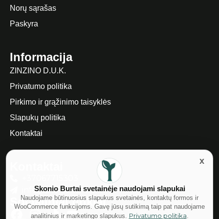
Norų sąrašas
Paskyra
Informacija
ZINZINO D.U.K.
Privatumo politika
Pirkimo ir grąžinimo taisyklės
Slapukų politika
Kontaktai
Kontaktai
+37067715303
Skonio Burtai svetainėje naudojami slapukai
info@skonioburtai.lt
Naudojame būtinuosius slapukus svetainės, kontaktų formos ir
Socialiniai tinklai
WooCommerce funkcijoms. Gavę jūsų sutikimą taip pat naudojame
Privatumo politika
analitinius ir marketingo slapukus.
.