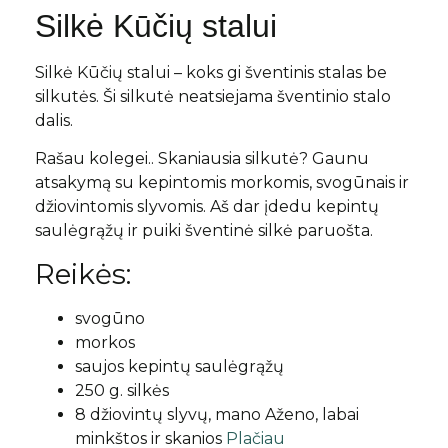
Silkė Kūčių stalui
Silkė Kūčių stalui – koks gi šventinis stalas be
silkutės. Ši silkutė neatsiejama šventinio stalo
dalis.
Rašau kolegei.. Skaniausia silkutė? Gaunu
atsakymą su kepintomis morkomis, svogūnais ir
džiovintomis slyvomis. Aš dar įdedu kepintų
saulėgrąžų ir puiki šventinė silkė paruošta.
Reikės:
svogūno
morkos
saujos kepintų saulėgrąžų
250 g. silkės
8 džiovintų slyvų, mano Aženo, labai
minkštos ir skanios
Plačiau