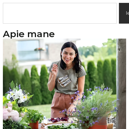
I
Apie mane