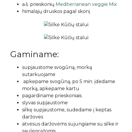
a.š. prieskonių
Mediterranean veggie Mix
himalajų druskos pagal skonį
Gaminame:
supjaustome svogūną, morką
sutarkuojame
apkepame svogūną, po 5 min. įdedame
morką, apkepame kartu
pagardiname prieskoniais
slyvas supjaustome
silkę supjaustome, sudedame į keptas
daržoves
atvėsus daržovėms sujungiame su silke ir
saulėgrąžomis