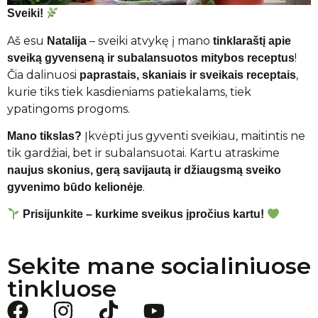
Sveiki!
Aš esu
– sveiki atvykę į mano
Natalija
tinklaraštį apie
!
sveiką gyvenseną ir subalansuotos mitybos receptus
Čia dalinuosi
,
paprastais, skaniais ir sveikais receptais
kurie tiks tiek kasdieniams patiekalams, tiek
ypatingoms progoms.
Įkvėpti jus gyventi sveikiau, maitintis ne
Mano tikslas?
tik gardžiai, bet ir subalansuotai. Kartu atraskime
naujus skonius, gerą savijautą ir džiaugsmą sveiko
.
gyvenimo būdo kelionėje
Prisijunkite – kurkime sveikus įpročius kartu!
Sekite mane socialiniuose
tinkluose