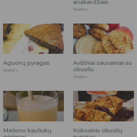
anakardžiais
Skaityti »
Aguonų pyragas
Avižiniai sausainiai su
obuoliu
Skaityti »
Skaityti »
Meliono kauliukų
Kokosinis obuolių
gėrimas
pyragas