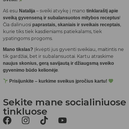
Aš esu
– sveiki atvykę į mano
Natalija
tinklaraštį apie
!
sveiką gyvenseną ir subalansuotos mitybos receptus
Čia dalinuosi
,
paprastais, skaniais ir sveikais receptais
kurie tiks tiek kasdieniams patiekalams, tiek
ypatingoms progoms.
Įkvėpti jus gyventi sveikiau, maitintis ne
Mano tikslas?
tik gardžiai, bet ir subalansuotai. Kartu atraskime
naujus skonius, gerą savijautą ir džiaugsmą sveiko
.
gyvenimo būdo kelionėje
Prisijunkite – kurkime sveikus įpročius kartu!
Sekite mane socialiniuose
tinkluose