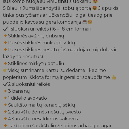
susikombinuoja su viršutiniu sluoksniu
Siūlau ir Jums išbandyti šį tobulą tortą
Jis puikiai
tinka pusryčiams ar užkandžiui, o gal tiesiog prie
puodelio kavos su gera kompanija
1 sluoksniui reikės (16 – 18 cm formai)
Stiklinės avižinių dribsnių
Pusės stiklinės moliūgo sėklų
Pusės stiklinės riešutų (aš naudojau migdolus ir
lazdyno riešutus)
Stiklinės mirkytų datulių
Viską sutriname kartu, sudedame į kepimo
popieriumi išklotą formą ir gerai prispaudžiame
2 sluoksniui reikės
3 bananų
1 didelio avokado
Šaukšto maltų kanapių sėklų
2 šaukštų žemės riešutų sviesto
4 šaukštų nesaldintos kakavos
1 arbatinio šaukštelio želatinos arba agar agar