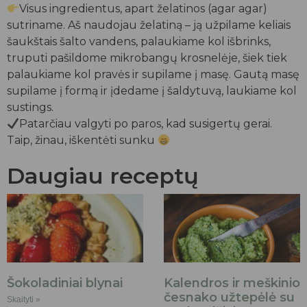
Visus ingredientus, apart želatinos (agar agar)
sutriname. Aš naudojau želatiną – ją užpilame keliais
šaukštais šalto vandens, palaukiame kol išbrinks,
truputi pašildome mikrobangų krosnelėje, šiek tiek
palaukiame kol pravės ir supilame į masę. Gautą masę
supilame į formą ir įdedame į šaldytuvą, laukiame kol
sustings.
Patarčiau valgyti po paros, kad susigertų gerai.
Taip, žinau, iškentėti sunku
Daugiau receptų
Šokoladiniai blynai
Kalendros ir meškinio
česnako užtepėlė su
Skaityti »