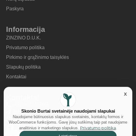
Paskyra
Informacija
ZINZINO D.U.K.
Privatumo politika
Pirkimo ir grąžinimo taisyklės
Slapukų politika
Kontaktai
Kontaktai
+37067715303
Skonio Burtai svetainėje naudojami slapukai
info@skonioburtai.lt
Naudojame būtinuosius slapukus svetainės, kontaktų formos ir
Socialiniai tinklai
WooCommerce funkcijoms. Gavę jūsų sutikimą taip pat naudojame
Privatumo politika
analitinius ir marketingo slapukus.
.
Leisti visus