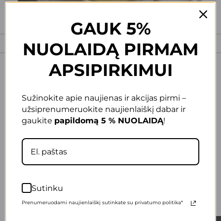
GAUK 5%
NUOLAIDĄ PIRMAM
APSIPIRKIMUI
Sužinokite apie naujienas ir akcijas pirmi –
užsiprenumeruokite naujienlaiškį dabar ir
Mitybos planai
gaukite
papildomą 5 % NUOLAIDĄ
!
eniu
Mitybos planas 3 s
13,00
€
25,00
€
Sutinku
Prenumeruodami naujienlaiškį sutinkate su privatumo politika*