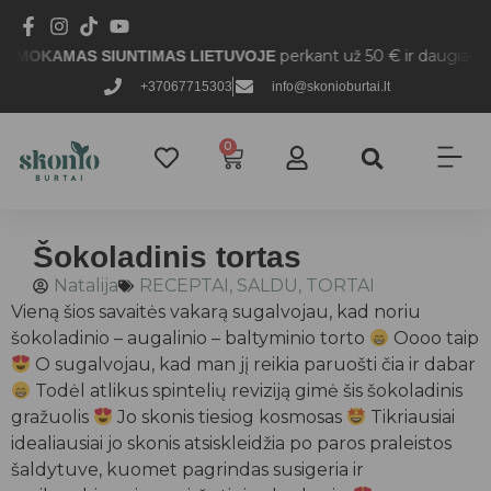
perkant už 50 € ir daugiau.
KAMAS SIUNTIMAS LIETUVOJE
+37067715303
info@skonioburtai.lt
0
Šokoladinis tortas
Natalija
RECEPTAI
,
SALDU
,
TORTAI
Vieną šios savaitės vakarą sugalvojau, kad noriu
šokoladinio – augalinio – baltyminio torto
Oooo taip
O sugalvojau, kad man jį reikia paruošti čia ir dabar
Todėl atlikus spintelių reviziją gimė šis šokoladinis
gražuolis
Jo skonis tiesiog kosmosas
Tikriausiai
idealiausiai jo skonis atsiskleidžia po paros praleistos
šaldytuve, kuomet pagrindas susigeria ir