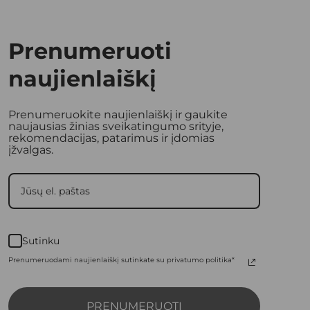
Prenumeruoti
naujienlaiškį
Prenumeruokite naujienlaiškį ir gaukite
naujausias žinias sveikatingumo srityje,
rekomendacijas, patarimus ir įdomias
įžvalgas.
Sutinku
Prenumeruodami naujienlaiškį sutinkate su privatumo politika*
PRENUMERUOTI