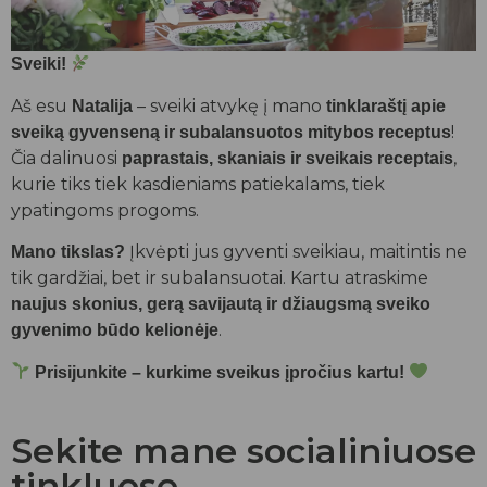
Sveiki!
Aš esu
– sveiki atvykę į mano
Natalija
tinklaraštį apie
!
sveiką gyvenseną ir subalansuotos mitybos receptus
Čia dalinuosi
,
paprastais, skaniais ir sveikais receptais
kurie tiks tiek kasdieniams patiekalams, tiek
ypatingoms progoms.
Įkvėpti jus gyventi sveikiau, maitintis ne
Mano tikslas?
tik gardžiai, bet ir subalansuotai. Kartu atraskime
naujus skonius, gerą savijautą ir džiaugsmą sveiko
.
gyvenimo būdo kelionėje
Prisijunkite – kurkime sveikus įpročius kartu!
Sekite mane socialiniuose
tinkluose