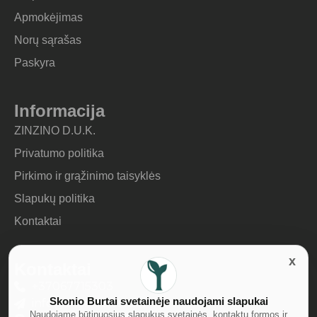
Apmokėjimas
Norų sąrašas
Paskyra
Informacija
ZINZINO D.U.K.
Privatumo politika
Pirkimo ir grąžinimo taisyklės
Slapukų politika
Kontaktai
Kontaktai
+37067715303
Skonio Burtai svetainėje naudojami slapukai
info@skonioburtai.lt
Naudojame būtinuosius slapukus svetainės, kontaktų formos ir