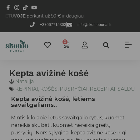
perkant už 50 € ir daugiau.
UVOJE
+37067715303
info@skonioburtai.lt
0
Kepta avižinė košė
Natalija
KEPINIAI
,
KOŠĖS
,
PUSRYČIAI
,
RECEPTAI
,
SALDU
Kepta avižinė košė, lėtiems
savaitgaliams..
Mintis kilo apie lėtus savaitgalio rytus, kuomet
nereikia skubėti, kuomet nereikia greitų
pusryčių.. Nors sąlyginai kepta avižinė košė ir gi