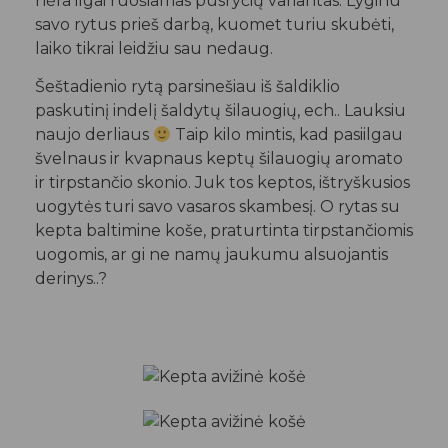
nėra ilgai ruošiamas pusryčių variantas. Lyginu
savo rytus prieš darbą, kuomet turiu skubėti,
laiko tikrai leidžiu sau nedaug.
Šeštadienio rytą parsinešiau iš šaldiklio
paskutinį indelį šaldytų šilauogių, ech.. Lauksiu
naujo derliaus
Taip kilo mintis, kad pasiilgau
švelnaus ir kvapnaus keptų šilauogių aromato
ir tirpstančio skonio. Juk tos keptos, ištryškusios
uogytės turi savo vasaros skambesį. O rytas su
kepta baltimine koše, praturtinta tirpstančiomis
uogomis, ar gi ne namų jaukumu alsuojantis
derinys..?