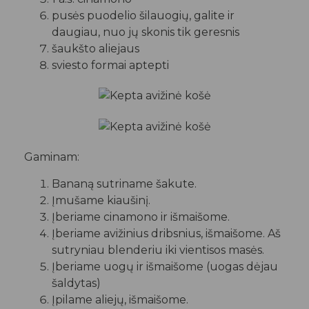
pusės puodelio šilauogių, galite ir
daugiau, nuo jų skonis tik geresnis
šaukšto aliejaus
sviesto formai aptepti
Gaminam:
Bananą sutriname šakute.
Įmušame kiaušinį.
Įberiame cinamono ir išmaišome.
Įberiame avižinius dribsnius, išmaišome. Aš
sutryniau blenderiu iki vientisos masės.
Įberiame uogų ir išmaišome (uogas dėjau
šaldytas)
Įpilame aliejų, išmaišome.