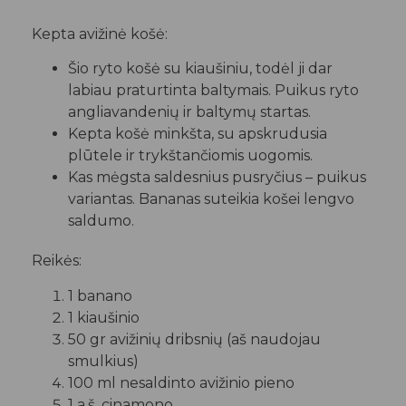
Kepta avižinė košė:
Šio ryto košė su kiaušiniu, todėl ji dar
labiau praturtinta baltymais. Puikus ryto
angliavandenių ir baltymų startas.
Kepta košė minkšta, su apskrudusia
plūtele ir trykštančiomis uogomis.
Kas mėgsta saldesnius pusryčius – puikus
variantas. Bananas suteikia košei lengvo
saldumo.
Reikės:
1 banano
1 kiaušinio
50 gr avižinių dribsnių (aš naudojau
smulkius)
100 ml nesaldinto avižinio pieno
1 a.š. cinamono