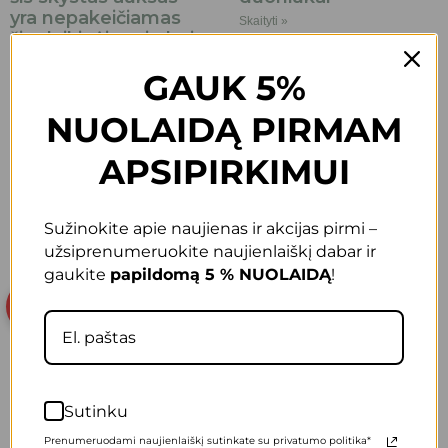
yra nepakeičiamas
Skaityti »
šiuolaikinėje mityboje
ir ajurvedoje?
GAUK 5%
Skaityti »
NUOLAIDĄ PIRMAM
APSIPIRKIMUI
ATGAL
KITAS
Sužinokite apie naujienas ir akcijas pirmi –
Populiariausi produktai
užsiprenumeruokite naujienlaiškį dabar ir
gaukite
papildomą 5 % NUOLAIDĄ
!
AKCIJA
Sutinku
Prenumeruodami naujienlaiškį sutinkate su privatumo politika*