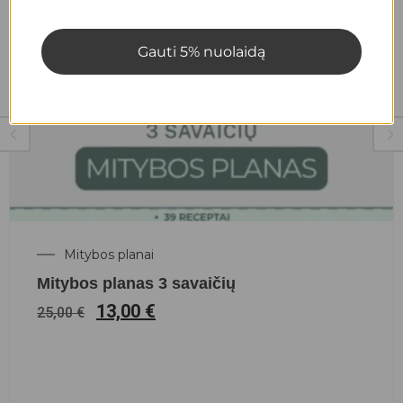
Gauti 5% nuolaidą
Mitybos planai
Mitybos planas 3 savaičių
13,00
€
25,00
€