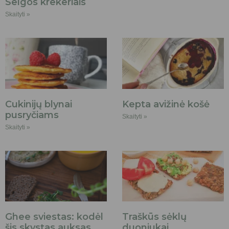
Selgos krekeriais
Skaityti »
Cukinijų blynai
Kepta avižinė košė
pusryčiams
Skaityti »
Skaityti »
Ghee sviestas: kodėl
Traškūs sėklų
šis skystas auksas
duoniukai