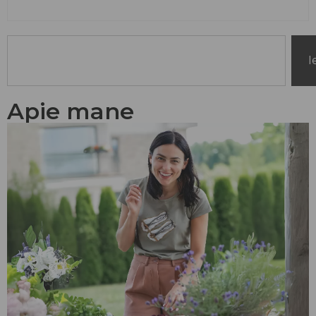
I
Apie mane