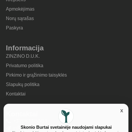
Apmokėjimas
Norų sąrašas
Paskyra
Informacija
ZINZINO D.U.K.
Privatumo politika
Pirkimo ir grąžinimo taisyklės
Slapukų politika
Kontaktai
Kontaktai
+37067715303
Skonio Burtai svetainėje naudojami slapukai
info@skonioburtai.lt