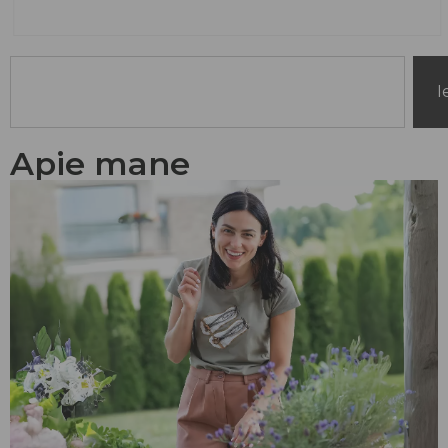
I
Apie mane