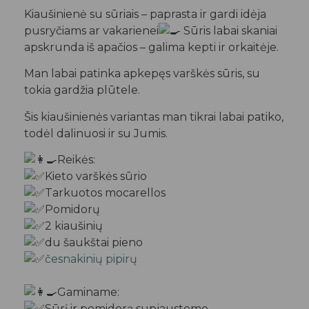
Kiaušinienė su sūriais – paprasta ir gardi idėja
pusryčiams ar vakarienei
Sūris labai skaniai
apskrunda iš apačios – galima kepti ir orkaitėje.
Man labai patinka apkepęs varškės sūris, su
tokia gardžia plūtele.
Šis kiaušinienės variantas man tikrai labai patiko,
todėl dalinuosi ir su Jumis.
Reikės:
Kieto varškės sūrio
Tarkuotos mocarellos
Pomidorų
2 kiaušinių
du šaukštai pieno
česnakinių pipirų
Gaminame:
Sūrį ir pomidorą supjaustome