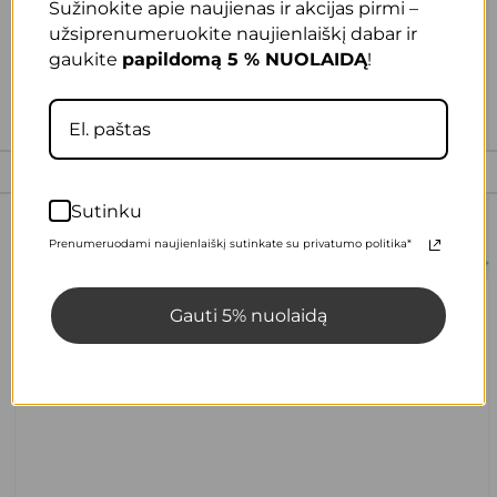
Sužinokite apie naujienas ir akcijas pirmi –
užsiprenumeruokite naujienlaiškį dabar ir
gaukite
papildomą 5 % NUOLAIDĄ
!
Sutinku
Prenumeruodami naujienlaiškį sutinkate su privatumo politika*
Gauti 5% nuolaidą
Mitybos planai
Mitybos planas 3 savaičių
13,00
€
25,00
€