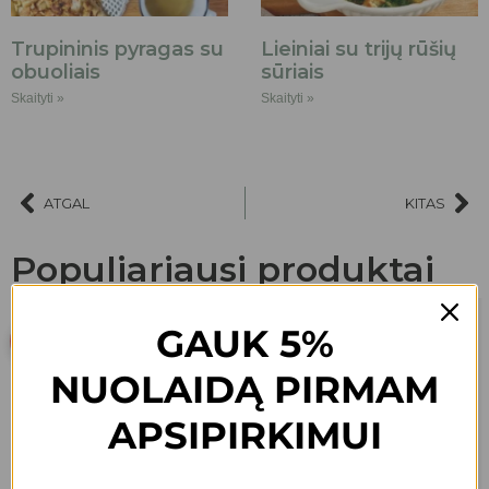
Trupininis pyragas su
Lieiniai su trijų rūšių
obuoliais
sūriais
Skaityti »
Skaityti »
ATGAL
KITAS
Populiariausi produktai
GAUK 5%
AKCIJA
NUOLAIDĄ PIRMAM
APSIPIRKIMUI