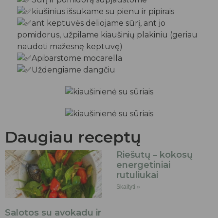
kiušinius išsukame su pienu ir pipirais
ant keptuvės deliojame sūrį, ant jo
pomidorus, užpilame kiaušinių plakiniu (geriau
naudoti mažesnę keptuvę)
Apibarstome mocarella
Uždengiame dangčiu
Daugiau receptų
Riešutų – kokosų
energetiniai
rutuliukai
Skaityti »
Salotos su avokadu ir