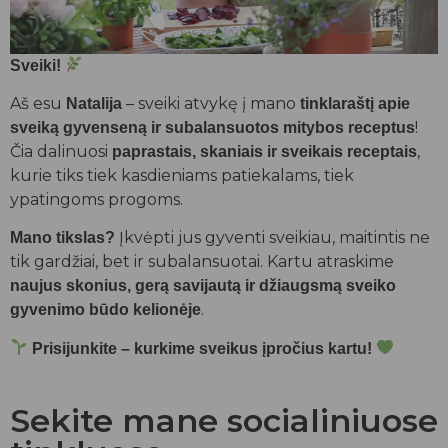
Sveiki!
Aš esu
– sveiki atvykę į mano
Natalija
tinklaraštį apie
!
sveiką gyvenseną ir subalansuotos mitybos receptus
Čia dalinuosi
,
paprastais, skaniais ir sveikais receptais
kurie tiks tiek kasdieniams patiekalams, tiek
ypatingoms progoms.
Įkvėpti jus gyventi sveikiau, maitintis ne
Mano tikslas?
tik gardžiai, bet ir subalansuotai. Kartu atraskime
naujus skonius, gerą savijautą ir džiaugsmą sveiko
.
gyvenimo būdo kelionėje
Prisijunkite – kurkime sveikus įpročius kartu!
Sekite mane socialiniuose