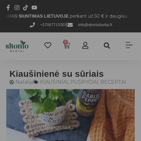
perkant už 50 € ir daugiau.
 SIUNTIMAS LIETUVOJE
+37067715303
info@skonioburtai.lt
0
Kiaušinienė su sūriais
Natalija
KIAUŠINIAI
,
PUSRYČIAI
,
RECEPTAI