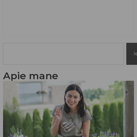
I
Apie mane