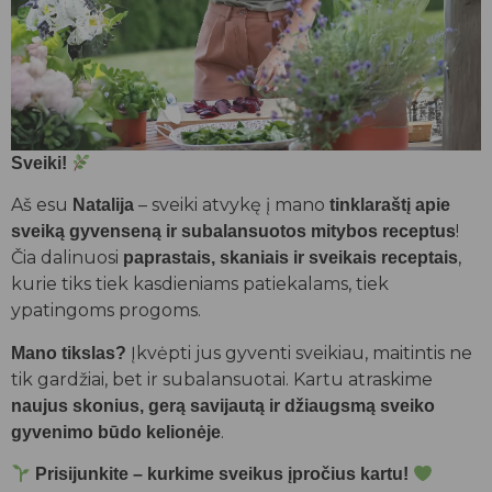
Sveiki!
Aš esu
– sveiki atvykę į mano
Natalija
tinklaraštį apie
!
sveiką gyvenseną ir subalansuotos mitybos receptus
Čia dalinuosi
,
paprastais, skaniais ir sveikais receptais
kurie tiks tiek kasdieniams patiekalams, tiek
ypatingoms progoms.
Įkvėpti jus gyventi sveikiau, maitintis ne
Mano tikslas?
tik gardžiai, bet ir subalansuotai. Kartu atraskime
naujus skonius, gerą savijautą ir džiaugsmą sveiko
.
gyvenimo būdo kelionėje
Prisijunkite – kurkime sveikus įpročius kartu!