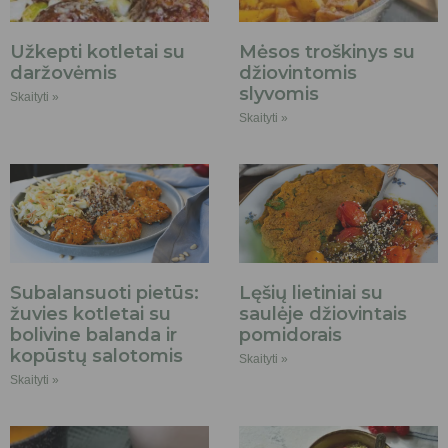
Užkepti kotletai su
Mėsos troškinys su
daržovėmis
džiovintomis
slyvomis
Skaityti »
Skaityti »
Subalansuoti pietūs:
Lęšių lietiniai su
žuvies kotletai su
saulėje džiovintais
bolivine balanda ir
pomidorais
kopūstų salotomis
Skaityti »
Skaityti »