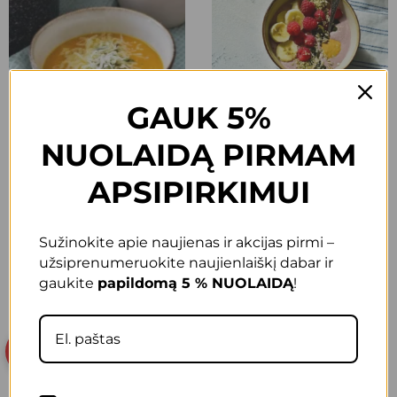
Trinta moliūgo ir
Neskrudintų grikių
GAUK 5%
saldžių bulvių sriuba
košė su vyšniomis ir
bananais
Skaityti »
NUOLAIDĄ PIRMAM
Skaityti »
APSIPIRKIMUI
ATGAL
KITAS
Sužinokite apie naujienas ir akcijas pirmi –
užsiprenumeruokite naujienlaiškį dabar ir
gaukite
papildomą 5 % NUOLAIDĄ
!
Populiariausi produktai
AKCIJA