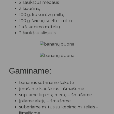
2 šaukštus medaus
3 kiaušinių
100 g. kukurūzų miltų
100 g. šviesių speltos miltų
1 a.š. kepimo miltelių
2 šaukštai aliejaus
Gaminame:
bananus sutriname šakute
įmušame kiaušinius – išmaišome
supilame tirpintą medų – išmaišome
įpilame aliejų – išmaišome
suberiame miltus su kepimo milteliais –
išmaišome