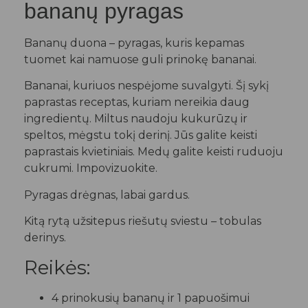
bananų pyragas
Bananų duona – pyragas, kuris kepamas
tuomet kai namuose guli prinokę bananai.
Bananai, kuriuos nespėjome suvalgyti. Šį sykį
paprastas receptas, kuriam nereikia daug
ingredientų. Miltus naudoju kukurūzų ir
speltos, mėgstu tokį derinį. Jūs galite keisti
paprastais kvietiniais. Medų galite keisti ruduoju
cukrumi. Impovizuokite.
Pyragas drėgnas, labai gardus.
Kitą rytą užsitepus riešutų sviestu – tobulas
derinys.
Reikės:
4 prinokusių bananų ir 1 papuošimui