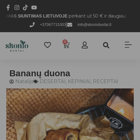
perkant už 50 € ir daugiau.
 SIUNTIMAS LIETUVOJE
+37067715303
info@skonioburtai.lt
0
Bananų duona
Natalija
DESERTAI
,
KEPINIAI
,
RECEPTAI