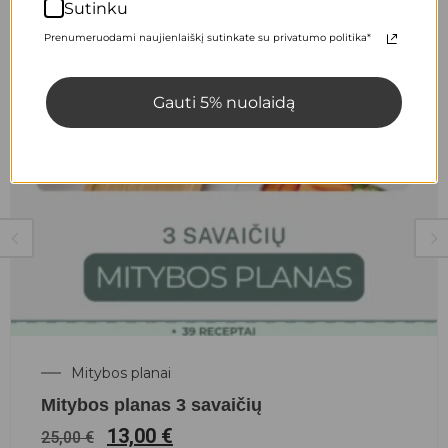
Sutinku
Prenumeruodami naujienlaiškį sutinkate su privatumo politika*
Gauti 5% nuolaidą
Mitybos planai
Mitybos planas 3 savaičių
13,00
€
25,00
€