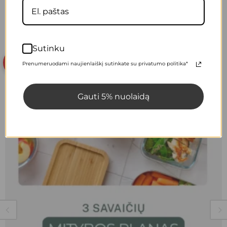
Populiariausi produktai
Sutinku
AKCIJA
Prenumeruodami naujienlaiškį sutinkate su privatumo politika*
Gauti 5% nuolaidą