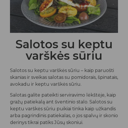
Salotos su keptu
varškės sūriu
Salotos su keptu varškės sūriu – kaip paruošti
skanias ir sveikas salotas su pomidorais, špinatais,
avokadu ir keptu varškės sūriu.
Salotas galite pateikti serviravimo lėkštėje, kaip
gražų patiekalą ant šventinio stalo. Salotos su
keptu varškės sūriu puikiai tinka kaip užkandis
arba pagrindinis patiekalas, o jos spalvų ir skonio
derinys tikrai patiks Jūsų skoniui.