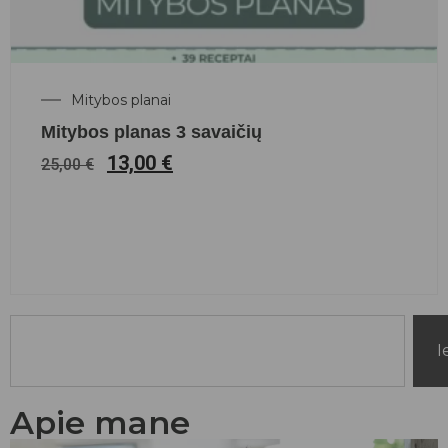
Mitybos planai
Mitybos planas 3 savaičių
13,00
€
25,00
€
I
Apie mane