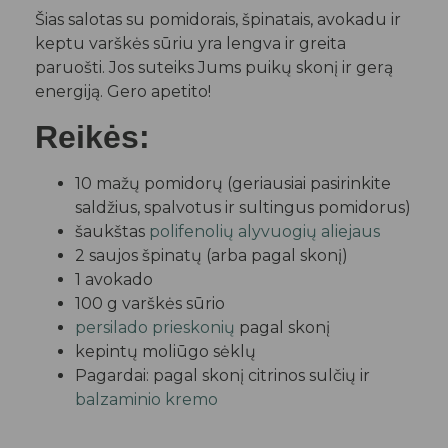
Šias salotas su pomidorais, špinatais, avokadu ir
keptu varškės sūriu yra lengva ir greita
paruošti. Jos suteiks Jums puikų skonį ir gerą
energiją. Gero apetito!
Reikės:
10 mažų pomidorų (geriausiai pasirinkite
saldžius, spalvotus ir sultingus pomidorus)
šaukštas
polifenolių alyvuogių aliejaus
2 saujos špinatų (arba pagal skonį)
1 avokado
100 g varškės sūrio
persilado prieskonių
pagal skonį
kepintų moliūgo sėklų
Pagardai: pagal skonį citrinos sulčių ir
balzaminio kremo