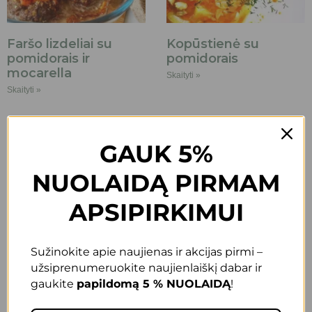
Faršo lizdeliai su
Kopūstienė su
pomidorais ir
pomidorais
mocarella
Skaityti »
Skaityti »
GAUK 5%
NUOLAIDĄ PIRMAM
APSIPIRKIMUI
Marinuotos
Kepta višta orkaitėje
alyvuogės
Skaityti »
Skaityti »
Sužinokite apie naujienas ir akcijas pirmi –
užsiprenumeruokite naujienlaiškį dabar ir
gaukite
papildomą 5 % NUOLAIDĄ
!
ATGAL
KITAS