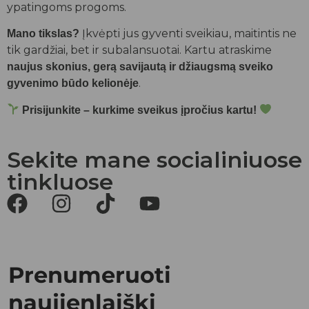
ypatingoms progoms.
Įkvėpti jus gyventi sveikiau, maitintis ne
Mano tikslas?
tik gardžiai, bet ir subalansuotai. Kartu atraskime
naujus skonius, gerą savijautą ir džiaugsmą sveiko
.
gyvenimo būdo kelionėje
Prisijunkite – kurkime sveikus įpročius kartu!
Sekite mane socialiniuose
tinkluose
Prenumeruoti
naujienlaiškį