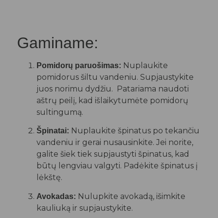
Gaminame:
Nuplaukite
Pomidorų paruošimas:
pomidorus šiltu vandeniu. Supjaustykite
juos norimu dydžiu. Patariama naudoti
aštrų peilį, kad išlaikytumėte pomidorų
sultingumą.
Nuplaukite špinatus po tekančiu
Špinatai:
vandeniu ir gerai nusausinkite. Jei norite,
galite šiek tiek supjaustyti špinatus, kad
būtų lengviau valgyti. Padėkite špinatus į
lėkštę.
Nulupkite avokadą, išimkite
Avokadas:
kauliuką ir supjaustykite.