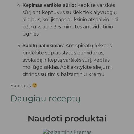
Kepkite varškės
Kepimas varškės sūrio:
sūrį ant keptuvės su šiek tiek alyvuogių
aliejaus, kol jis taps auksinio atspalvio. Tai
užtruks apie 3-5 minutes ant vidutinio
ugnies.
Ant špinatų lėkštės
Salotų patiekimas:
pridėkite supjaustytus pomidorus,
avokadą ir keptą varškės sūrį, keptas
moliūgo sėklas. Apšlakstykite aliejumi,
citrinos sultimis, balzaminiu kremu.
Skanaus
Daugiau receptų
Naudoti produktai