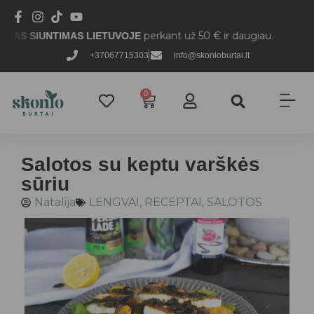
perkant už 50 € ir daugiau.
SIUNTIMAS LIETUVOJE
+37067715303
info@skonioburtai.lt
0
Salotos su keptu varškės
sūriu
Natalija
LENGVAI
,
RECEPTAI
,
SALOTOS