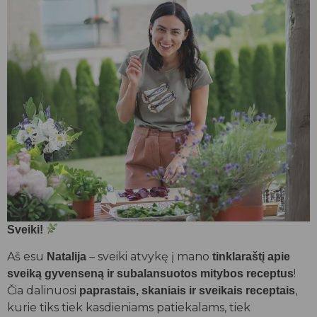
Sveiki!
Aš esu
– sveiki atvykę į mano
Natalija
tinklaraštį apie
!
sveiką gyvenseną ir subalansuotos mitybos receptus
Čia dalinuosi
,
paprastais, skaniais ir sveikais receptais
kurie tiks tiek kasdieniams patiekalams, tiek