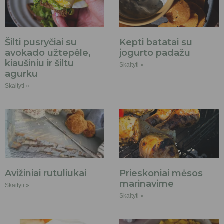
Šilti pusryčiai su
Kepti batatai su
avokado užtepėle,
jogurto padažu
kiaušiniu ir šiltu
Skaityti »
agurku
Skaityti »
Avižiniai rutuliukai
Prieskoniai mėsos
marinavime
Skaityti »
Skaityti »