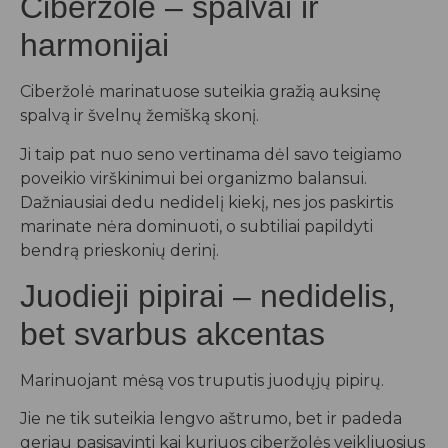
Ciberžolė – spalvai ir
harmonijai
Ciberžolė marinatuose suteikia gražią auksinę
spalvą ir švelnų žemišką skonį.
Ji taip pat nuo seno vertinama dėl savo teigiamo
poveikio virškinimui bei organizmo balansui.
Dažniausiai dedu nedidelį kiekį, nes jos paskirtis
marinate nėra dominuoti, o subtiliai papildyti
bendrą prieskonių derinį.
Juodieji pipirai – nedidelis,
bet svarbus akcentas
Marinuojant mėsą vos truputis juodųjų pipirų.
Jie ne tik suteikia lengvo aštrumo, bet ir padeda
geriau pasisavinti kai kuriuos ciberžolės veikliuosius