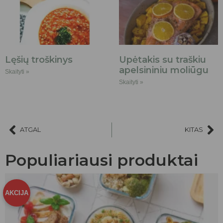
Lęšių troškinys
Upėtakis su traškiu
apelsininiu moliūgu
Skaityti »
Skaityti »
ATGAL
KITAS
Populiariausi produktai
AKCIJA