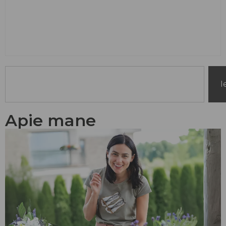
I
Apie mane