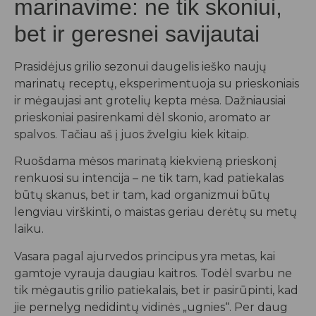
marinavime: ne tik skoniui,
bet ir geresnei savijautai
Prasidėjus grilio sezonui daugelis ieško naujų
marinatų receptų, eksperimentuoja su prieskoniais
ir mėgaujasi ant grotelių kepta mėsa. Dažniausiai
prieskoniai pasirenkami dėl skonio, aromato ar
spalvos. Tačiau aš į juos žvelgiu kiek kitaip.
Ruošdama mėsos marinatą kiekvieną prieskonį
renkuosi su intencija – ne tik tam, kad patiekalas
būtų skanus, bet ir tam, kad organizmui būtų
lengviau virškinti, o maistas geriau derėtų su metų
laiku.
Vasara pagal ajurvedos principus yra metas, kai
gamtoje vyrauja daugiau kaitros. Todėl svarbu ne
tik mėgautis grilio patiekalais, bet ir pasirūpinti, kad
jie pernelyg nedidintų vidinės „ugnies“. Per daug