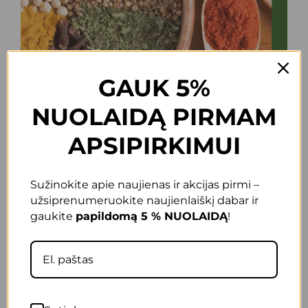
GAUK 5%
NUOLAIDĄ PIRMAM
APSIPIRKIMUI
Sužinokite apie naujienas ir akcijas pirmi –
užsiprenumeruokite naujienlaiškį dabar ir
gaukite
papildomą 5 % NUOLAIDĄ
!
Prieskonių terapija Ajurvedoje | 91 psl. gidas + 1 val.
paskaita