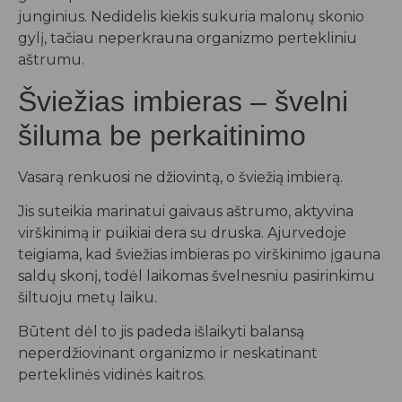
junginius. Nedidelis kiekis sukuria malonų skonio
gylį, tačiau neperkrauna organizmo pertekliniu
aštrumu.
Šviežias imbieras – švelni
šiluma be perkaitinimo
Vasarą renkuosi ne džiovintą, o šviežią imbierą.
Jis suteikia marinatui gaivaus aštrumo, aktyvina
virškinimą ir puikiai dera su druska. Ajurvedoje
teigiama, kad šviežias imbieras po virškinimo įgauna
saldų skonį, todėl laikomas švelnesniu pasirinkimu
šiltuoju metų laiku.
Būtent dėl to jis padeda išlaikyti balansą
neperdžiovinant organizmo ir neskatinant
perteklinės vidinės kaitros.