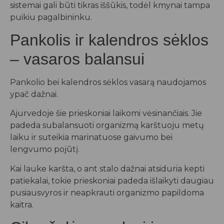
sistemai gali būti tikras iššūkis, todėl kmynai tampa
puikiu pagalbininku.
Pankolis ir kalendros sėklos
– vasaros balansui
Pankolio bei kalendros sėklos vasarą naudojamos
ypač dažnai.
Ajurvedoje šie prieskoniai laikomi vėsinančiais. Jie
padeda subalansuoti organizmą karštuoju metų
laiku ir suteikia marinatuose gaivumo bei
lengvumo pojūtį.
Kai lauke karšta, o ant stalo dažnai atsiduria kepti
patiekalai, tokie prieskoniai padeda išlaikyti daugiau
pusiausvyros ir neapkrauti organizmo papildoma
kaitra.