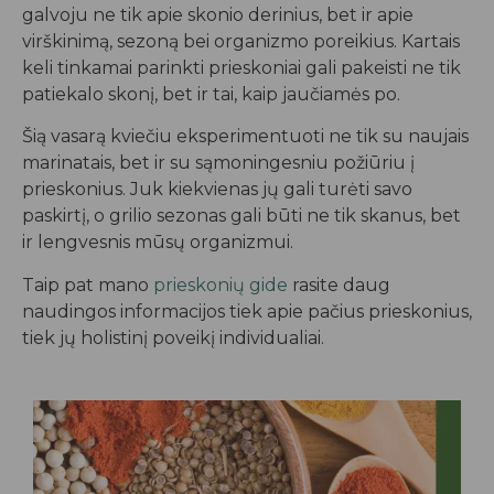
galvoju ne tik apie skonio derinius, bet ir apie
virškinimą, sezoną bei organizmo poreikius. Kartais
keli tinkamai parinkti prieskoniai gali pakeisti ne tik
patiekalo skonį, bet ir tai, kaip jaučiamės po.
Šią vasarą kviečiu eksperimentuoti ne tik su naujais
marinatais, bet ir su sąmoningesniu požiūriu į
prieskonius. Juk kiekvienas jų gali turėti savo
paskirtį, o grilio sezonas gali būti ne tik skanus, bet
ir lengvesnis mūsų organizmui.
Taip pat mano
prieskonių gide
rasite daug
naudingos informacijos tiek apie pačius prieskonius,
tiek jų holistinį poveikį individualiai.