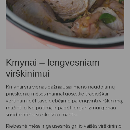
Kmynai – lengvesniam
virškinimui
Kmynai yra vienas dažniausiai mano naudojamų
prieskonių mėsos marinatuose. Jie tradiciškai
vertinami dėl savo gebėjimo palengvinti virškinimą,
mažinti pilvo pūtimą ir padėti organizmui geriau
susidoroti su sunkesniu maistu.
Riebesnė mėsa ir gausesnės grilio vaišės virškinimo