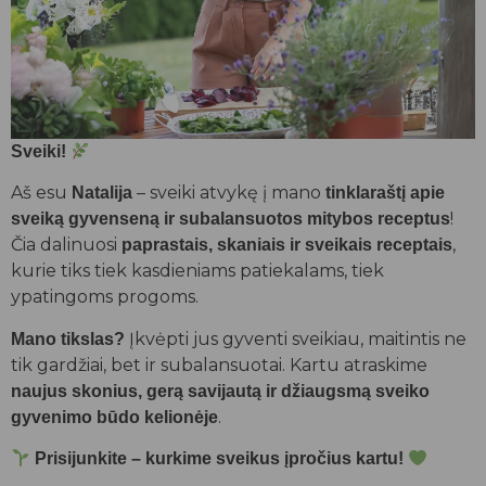
Sveiki!
Aš esu
– sveiki atvykę į mano
Natalija
tinklaraštį apie
!
sveiką gyvenseną ir subalansuotos mitybos receptus
Čia dalinuosi
,
paprastais, skaniais ir sveikais receptais
kurie tiks tiek kasdieniams patiekalams, tiek
ypatingoms progoms.
Įkvėpti jus gyventi sveikiau, maitintis ne
Mano tikslas?
tik gardžiai, bet ir subalansuotai. Kartu atraskime
naujus skonius, gerą savijautą ir džiaugsmą sveiko
.
gyvenimo būdo kelionėje
Prisijunkite – kurkime sveikus įpročius kartu!