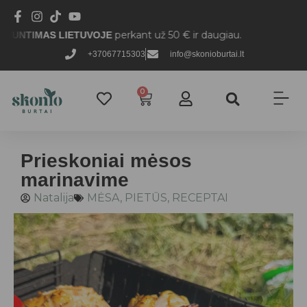
perkant už 50 € ir daugiau.
LIETUVOJE
+37067715303
info@skonioburtai.lt
0
Prieskoniai mėsos
marinavime
Natalija
MĖSA
,
PIETŪS
,
RECEPTAI