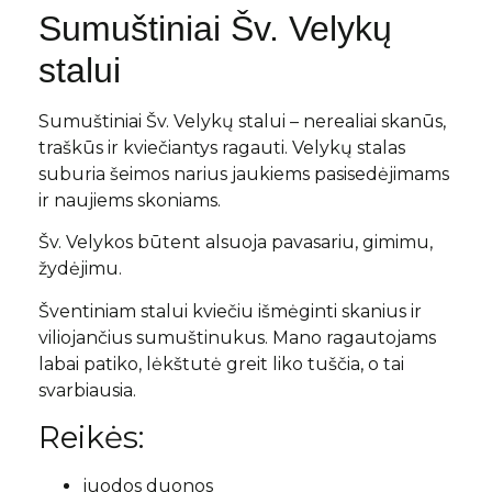
Sumuštiniai Šv. Velykų
stalui
Sumuštiniai Šv. Velykų stalui – nerealiai skanūs,
traškūs ir kviečiantys ragauti. Velykų stalas
suburia šeimos narius jaukiems pasisedėjimams
ir naujiems skoniams.
Šv. Velykos būtent alsuoja pavasariu, gimimu,
žydėjimu.
Šventiniam stalui kviečiu išmėginti skanius ir
viliojančius sumuštinukus. Mano ragautojams
labai patiko, lėkštutė greit liko tuščia, o tai
svarbiausia.
Reikės:
juodos duonos