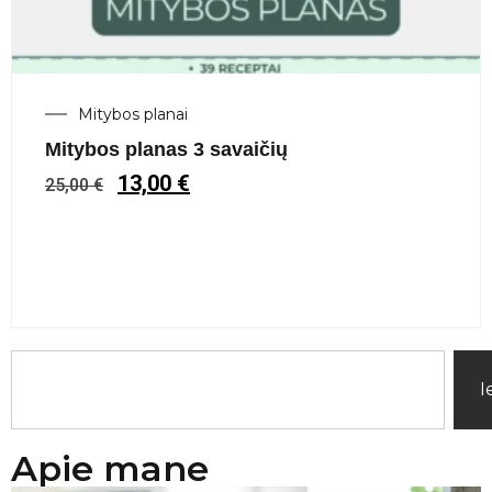
Mitybos planai
Mitybos planas 3 savaičių
13,00
€
25,00
€
I
Apie mane