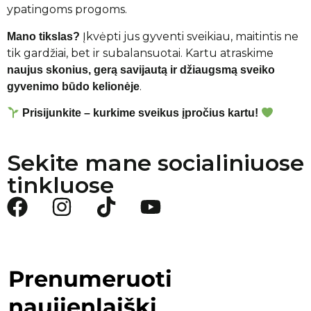
ypatingoms progoms.
Įkvėpti jus gyventi sveikiau, maitintis ne
Mano tikslas?
tik gardžiai, bet ir subalansuotai. Kartu atraskime
naujus skonius, gerą savijautą ir džiaugsmą sveiko
.
gyvenimo būdo kelionėje
Prisijunkite – kurkime sveikus įpročius kartu!
Sekite mane socialiniuose
tinkluose
Prenumeruoti
naujienlaiškį