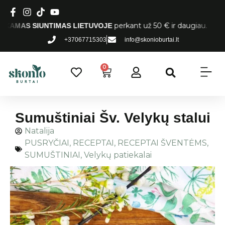
perkant už 50 € ir daugiau.
S SIUNTIMAS LIETUVOJE
+37067715303
info@skonioburtai.lt
0
Sumuštiniai Šv. Velykų stalui
Natalija
PUSRYČIAI
,
RECEPTAI
,
RECEPTAI ŠVENTĖMS
,
SUMUŠTINIAI
,
Velykų patiekalai