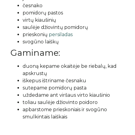
česnako
pomidorų pastos
virtų kiaušinių
saulėje džiovintų pomidorų
prieskonių
persiladas
svogūno laiškų
Gaminame:
duoną kepame okaitėje be riebalų, kad
apskrustų
iškepus ištriname česnaku
sutepame pomidorų pasta
uždedame ant viršaus virto kiaušinio
toliau saulėje džiovinto poidoro
apbarstome prieskoniais ir svogūno
smulkintais laiškais